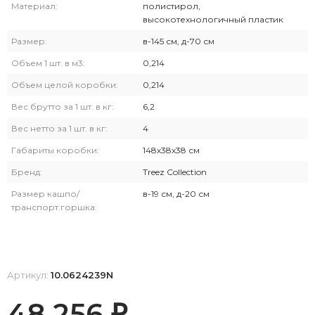
Материал:
полистирол,
высокотехнологичный пластик
Размер:
в-145 см, д-70 см
Объем 1 шт. в м3:
0,214
Объем целой коробки:
0,214
Вес брутто за 1 шт. в кг:
6,2
Вес нетто за 1 шт. в кг:
4
Габариты коробки:
148х38х38 см
Бренд:
Treez Collection
Размер кашпо/
в-19 см, д-20 см
транспорт.горшка:
Артикул:
10.0624239N
48 256
₽