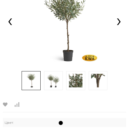
‹
›
Цвет: