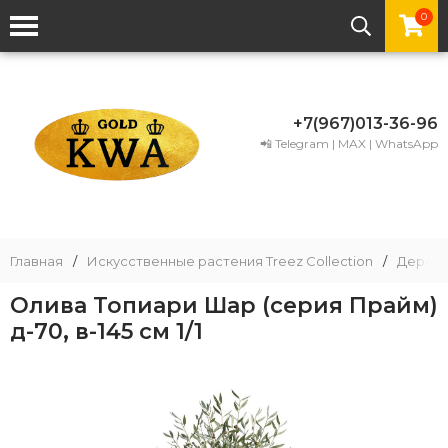
0
+7(967)013-36-96
📲 Telegram | MAX | WhatsApp
Главная
/
Искусственные растения Treez Collection
/
Деревь
Олива Топиари Шар (серия Прайм)
д-70, в-145 см 1/1