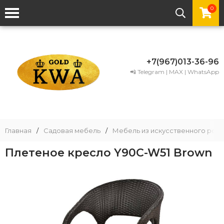
0
+7(967)013-36-96
📲 Telegram | MAX | WhatsApp
Главная
/
Садовая мебель
/
Мебель из искусственного рота
Плетеное кресло Y90C-W51 Brown