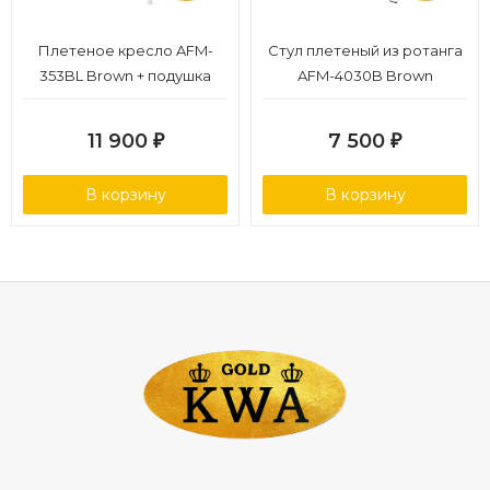
Плетеное кресло AFM-
Стул плетеный из ротанга
353BL Brown + подушка
AFM-4030B Brown
11 900
7 500
₽
₽
В корзину
В корзину