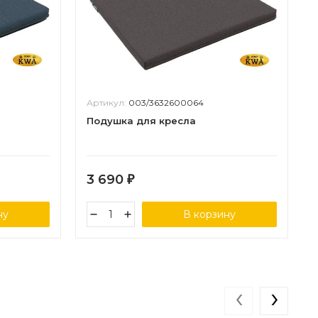
Артикул:
003/3632600064
Подушка для кресла
3 690
₽
ну
В корзину
‹
›