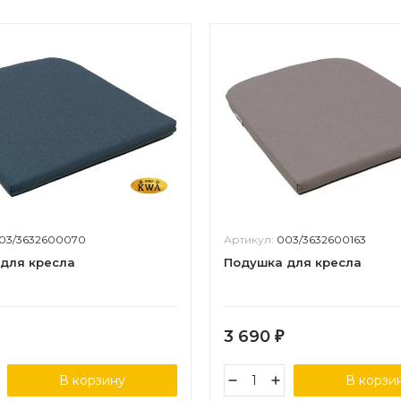
03/3632600070
Артикул:
003/3632600163
для кресла
Подушка для кресла
3 690
₽
В корзину
В корзи