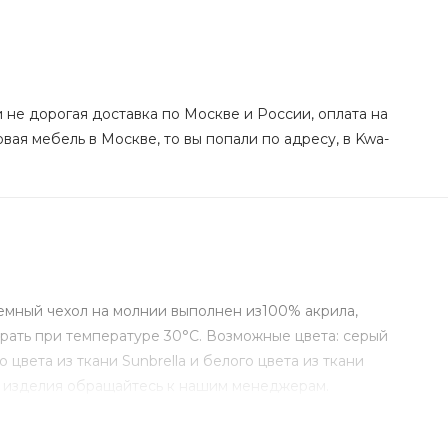
и не дорогая доставка по Москве и России, оплата на
вая мебель в Москве, то вы попали по адресу, в Kwa-
емный чехол на молнии выполнен из100% акрила,
ирать при температуре 30°С. Возможные цвета: серый
вета из ткани Sunbrella и белого цвета из ткани
го изделия обращайтесь к нашим менеджерам.