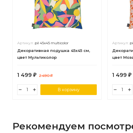
Артикул:
pil 45х45 multicolor
Артикул:
p
Декоративная подушка 45х45 см,
Декорати
цвет Мультиколор
цвет Моз
1 499
1 499
₽
2 490
₽
₽
В корзину
Рекомендуем посмотр