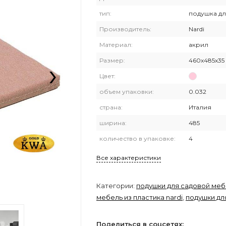
тип:
подушка дл
Производитель:
Nardi
Материал:
акрил
›
Размер:
460х485х35
Цвет:
объем упаковки:
0.032
страна:
Италия
ширина:
485
количество в упаковке:
4
Все характеристики
Категории:
подушки для садовой ме
мебель из пластика nardi
,
подушки дл
Поделиться в соцсетях: