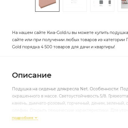
На нашем сайте Kwa-Gold.ru вы можете купить подушка 
сайте или при получении любых товаров из категории П
Gold порядка 4 500 товаров для дачи и квартиры!
Описание
Подушка на сиденье длякресла Net. Особенности: Под
окрашенного в массе. Светоустойчивость 5/8. Грязеот
камень, дымчато-розовый, горчичный, деним, зеленый, 
олефин. Открыть технические характеристики. Для ут
подробнее