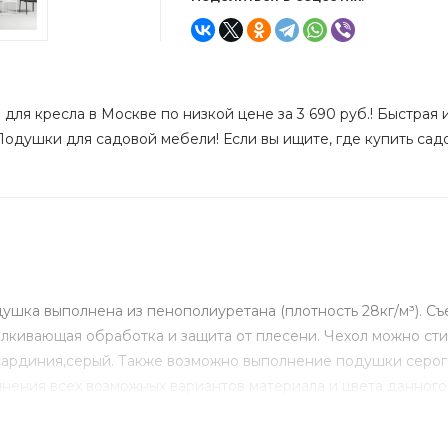
для кресла в Москве по низкой цене за 3 690 руб.! Быстрая 
одушки для садовой мебели! Если вы ищите, где купить садо
ушка выполнена из пенополиуретана (плотность 28кг/м³). Съ
талкивающая обработка и защита от плесени. Чехол можно ст
сардиния,серый. Также возможно выполнение подушки серого ц
очнения всех возможных вариантов материала и цвета данно