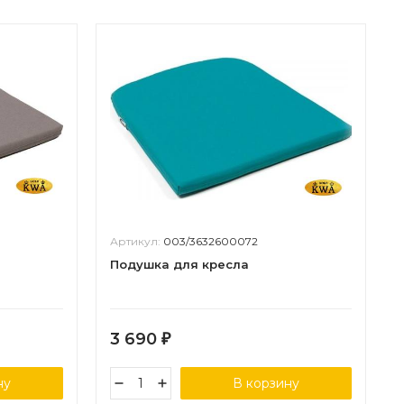
Артикул:
003/3632600072
Подушка для кресла
3 690
₽
ну
В корзину