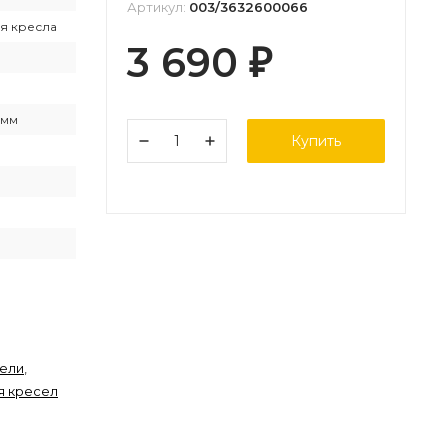
Артикул:
003/3632600066
я кресла
3 690
₽
 мм
Купить
бели
,
я кресел