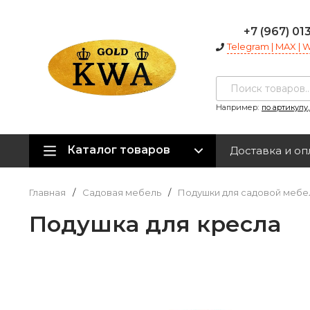
+7 (967) 01
Telegram | MAX |
Например:
по артикулу
Каталог товаров
Доставка и оп
Главная
/
Садовая мебель
/
Подушки для садовой мебе
Подушка для кресла