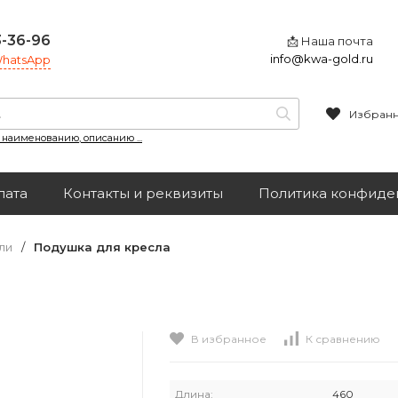
3-36-96
📩 Наша почта
info@kwa-gold.ru
 WhatsApp
Избран
, наименованию, описанию ...
лата
Контакты и реквизиты
Политика конфиде
ли
/
Подушка для кресла
В избранное
К сравнению
Длина:
460