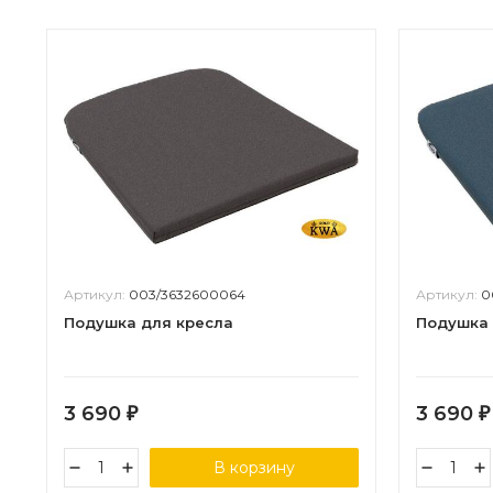
Артикул:
003/3632600064
Артикул:
0
Подушка для кресла
Подушка 
3 690
3 690
₽
₽
В корзину