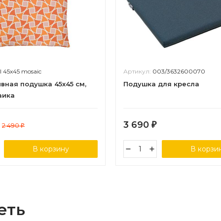
il 45х45 mosaic
Артикул:
003/3632600070
вная подушка 45х45 см,
Подушка для кресла
аика
3 690
2 490
₽
₽
В корзину
В корзи
еть