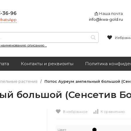
3-36-96
📩 Наша почта
info@kwa-gold.ru
 WhatsApp
Избран
, наименованию, описанию ...
лата
Контакты и реквизиты
Политика конфиде
пельные растения
/
Потос Ауреум ампельный большой (Сенс
й большой (Сенсетив Бот
В избранное
К сравнению
Цвет: