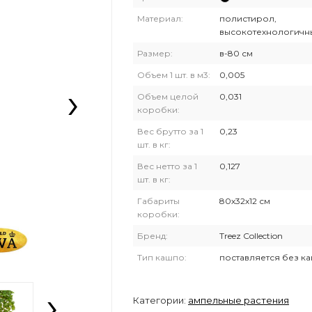
Материал:
полистирол,
высокотехнологичн
Размер:
в-80 см
Объем 1 шт. в м3:
0,005
›
Объем целой
0,031
коробки:
Вес брутто за 1
0,23
шт. в кг:
Вес нетто за 1
0,127
шт. в кг:
Габариты
80х32х12 см
коробки:
Бренд:
Treez Collection
Тип кашпо:
поставляется без к
›
Категории:
ампельные растения