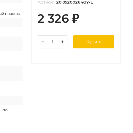
Артикул:
20.05200264GY-L
ый пластик
2 326
₽
Купить
ашпо