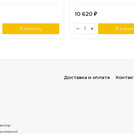
зеленый ш-до 90 см, в-125 
листа) 2/4
10 620
₽
В корзину
В корзи
Доставка и оплата
Контак
актер.
деляемой