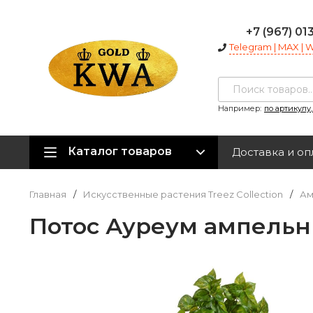
+7 (967) 01
Telegram | MAX |
Например:
по артикулу
Каталог товаров
Доставка и оп
Главная
/
Искусственные растения Treez Collection
/
Ам
Потос Ауреум ампельны