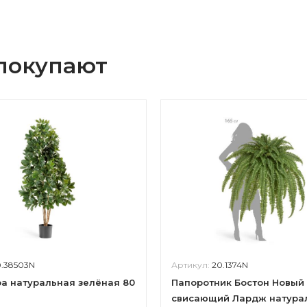
 покупают
0.38503N
Артикул:
20.1374N
 натуральная зелёная 80
Папоротник Бостон Новый
свисающий Лардж натура