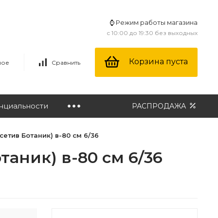
⌚ Режим работы магазина
с 10:00 до 19:30 без выходных
Корзина пуста
ное
Сравнить
нциальности
РАСПРОДАЖА
етив Ботаник) в-80 см 6/36
аник) в-80 см 6/36