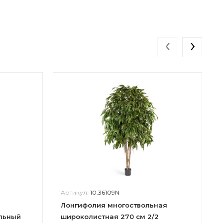
‹
›
Артикул:
10.36109N
Лонгифолия многоствольная
льный
широколистная 270 см 2/2