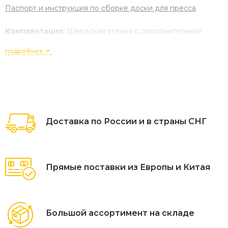
Паспорт и инструкция по сборке доски для пресса
Комплектация:
Шведская стенка с дополнительной
стойкой, перекладина, брусья с подлокотниками и
подробнее
спинкой, скамья для пресса горизонтальная, упоры для
штанги, кольца гимнастические, канат, веревочная
лестница
Возможно заказать стенку к с креплением к стене 6 точек
+ 1500 руб
Доставка по России и в страны СНГ
ХАРАКТЕРИСТИКИ:
?
?
Материал: Металл-ПВХ 60х40 мм
Прямые поставки из Европы и Китая
Высота: 240 см
Ширина: 173 см
Большой ассортимент на складе
Глубина: 16 см