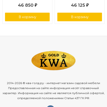
Гарантия: 2 года
+ турник)
46 850
46 125
₽
₽
ХАРАКТЕРИСТИКИ БРУСЬЕВ С ПОДЛОКОТНИКАМИ ДЛЯ
В корзину
В корзину
ШВЕДСКОЙ СТЕНКИ:
Высота: 35 см
Ширина: 58 см
Глубина: 68 см
Размер комплекта в собранном виде (В*Ш*Г): 35*58*68
см
Профиль стоек, мм*мм: 40*40
Толщина стали: 1,5 - 2 мм
2014-2026 © ква-голд.ру - интернет магазин садовой мебели
Тип крепления: навешивание на перекладину
Предоставленная на сайте информация несёт справочный
шведской стенки
характер. Информация на сайте не является публичной офертой,
определяемой положениями Статьи 437 ГК РФ.
Расстояние между стойками: 50 см