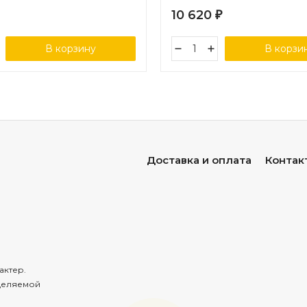
листа) 2/4
10 620
₽
В корзину
В корзи
Доставка и оплата
Контак
актер.
деляемой