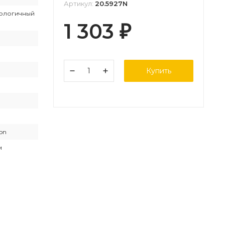
Артикул:
20.5927N
ологичный
1 303
₽
Купить
ion
м