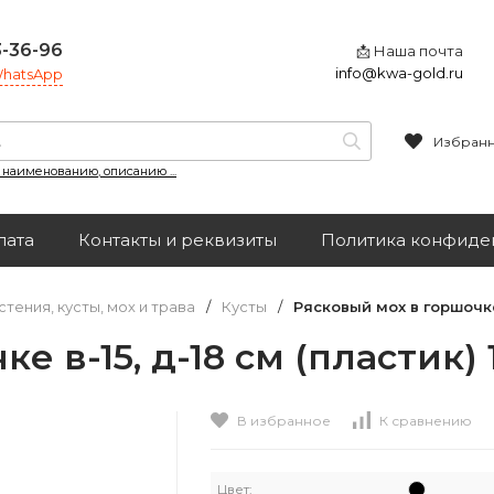
3-36-96
📩 Наша почта
info@kwa-gold.ru
 WhatsApp
Избран
, наименованию, описанию ...
лата
Контакты и реквизиты
Политика конфиде
стения, кусты, мох и трава
/
Кусты
/
Рясковый мох в горшочке 
 в-15, д-18 см (пластик) 1
В избранное
К сравнению
Цвет: