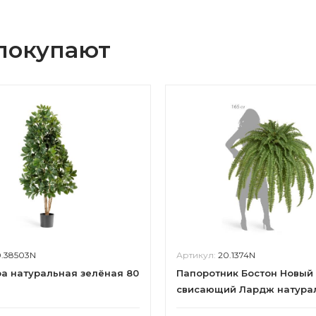
 покупают
0.38503N
Артикул:
20.1374N
 натуральная зелёная 80
Папоротник Бостон Новый
свисающий Лардж натура
зеленый ш-до 90 см, в-125 