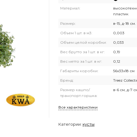
Материал:
высокотехн
пластик
Размер:
в-15, д-18 см.
Объем 1 шт. в м3:
0,003
Объем целой коробки:
0,033
Вес брутто за 1 шт. в кг:
0,19
Вес нетто за 1 шт. в кг:
0,12
Габариты коробки:
56х33х18 см
Бренд:
Treez Collect
Размер кашпо/
в-6 см, д-7 с
транспорт.горшка:
Все характеристики
Категории:
кусты