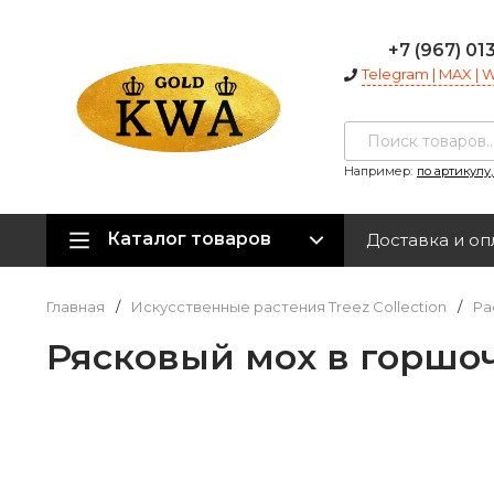
+7 (967) 01
Telegram | MAX |
Например:
по артикулу
Каталог товаров
Доставка и оп
Главная
/
Искусственные растения Treez Collection
/
Ра
Рясковый мох в горшочке