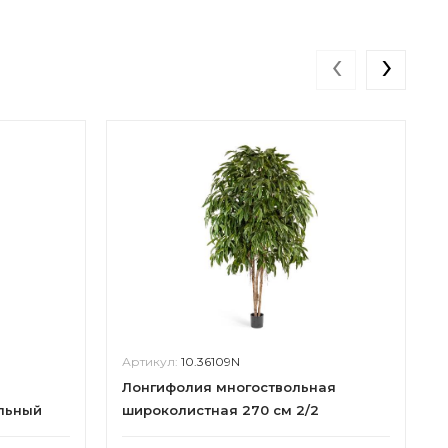
‹
›
Артикул:
10.36109N
Лонгифолия многоствольная
льный
широколистная 270 см 2/2
см (84