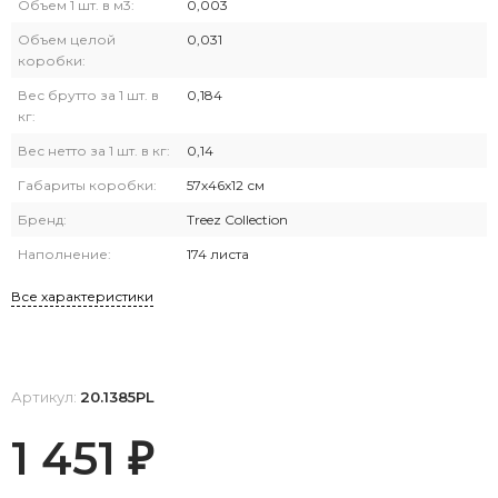
Объем 1 шт. в м3:
0,003
Объем целой
0,031
коробки:
Вес брутто за 1 шт. в
0,184
кг:
Вес нетто за 1 шт. в кг:
0,14
Габариты коробки:
57х46х12 см
Бренд:
Treez Collection
Наполнение:
174 листа
Все характеристики
Артикул:
20.1385PL
1 451
₽