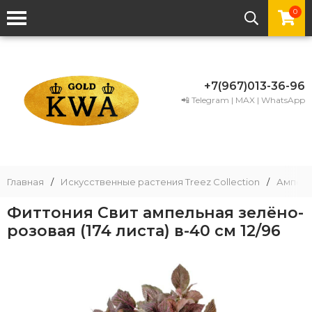
0
+7(967)013-36-96
📲 Telegram | MAX | WhatsApp
Главная
/
Искусственные растения Treez Collection
/
Ампель
Фиттония Свит ампельная зелёно-
розовая (174 листа) в-40 см 12/96