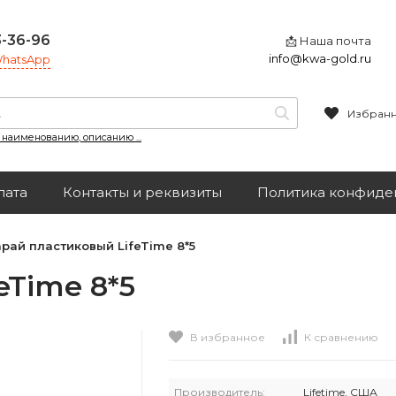
3-36-96
📩 Наша почта
info@kwa-gold.ru
 WhatsApp
Избран
, наименованию, описанию ...
лата
Контакты и реквизиты
Политика конфиде
рай пластиковый LifeTime 8*5
eTime 8*5
В избранное
К сравнению
Производитель:
Lifetime, США