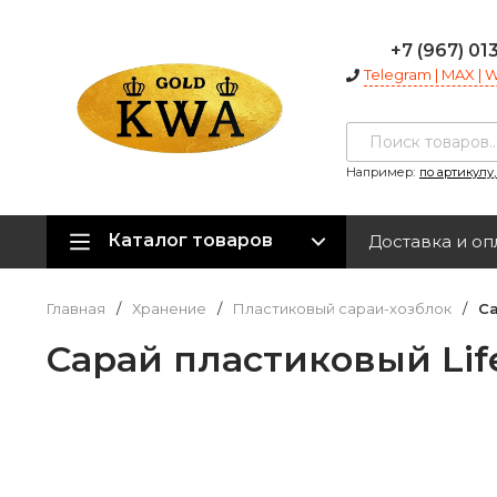
+7 (967) 01
Telegram | MAX |
Например:
по артикулу
Каталог товаров
Доставка и оп
Главная
/
Хранение
/
Пластиковый сараи-хозблок
/
Са
Сарай пластиковый Lif