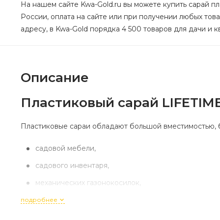
На нашем сайте Kwa-Gold.ru вы можете купить сарай пла
России, оплата на сайте или при получении любых това
адресу, в Kwa-Gold порядка 4 500 товаров для дачи и к
Описание
Пластиковый сарай LIFETIM
Пластиковые сараи обладают большой вместимостью, б
садовой мебели,
садового инвентаря,
механических газонокосилок,
оборудования для барбекю и шашлыков
подробнее
и прочей габаритной садовой утвари