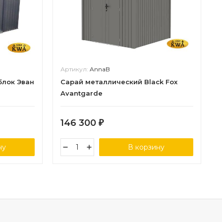
Артикул:
AnnaB
блок Эван
Сарай металлический Black Fox
Avantgarde
146 300
₽
ну
В корзину