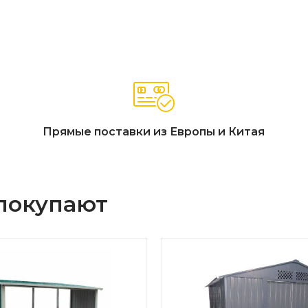
ечают высоким требованиям потребителей:
арай, гараж для техники. Войдет все: мангал, газонокосилка,
т под любой ландшафт
лежит покраске, не выцветает, не боится влаги и снега
т прочность при том же количестве пластика в 2 раза, арм
2
0кг/м
Прямые поставки из Европы и Китая
ослойки между стенками
 дневной свет и освещают весь инвентарь в дневное время
м
 покупают
коробки с оптимальным весом
льной подготовки, лёгок в транспортировке и перемещении 
я за считанные минуты.