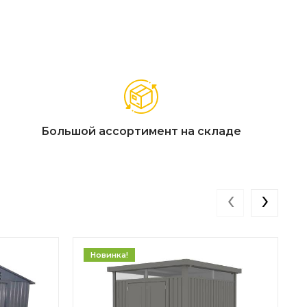
 бензопила, грабли, лопаты и многое другое
ированный каркас выдерживает высокие нагрузки,
Большой ассортимент на складе
‹
›
Новинка!
по территории в отличие от стационарного сарая