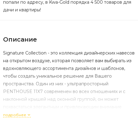
попали по адресу, в Kwa-Gold порядка 4 500 товаров для
дачи и квартиры!
Описание
Signature Collection - это коллекция дизайнерских навесов
на открытом воздухе, которая позволяет вам выбирать из
вдохновляющего ассортимента дизайнов и шаблонов,
чтобы создать уникальное решение для Вашего
пространства. Один из них - ультрапросторный
PENTHOUSE 11X7 современен во всех отношениях и с
наклонной крышей над оконной группой, он может
похвастаться элегантным и привлекающим внимание
дизайном, где может быть расположено все: от рабочей
подробнее
зоны для обустройства дома до большого спортивного
инвентаря на открытом воздухе и механизированного
оборудования. PENTHOUSE 11X7 SIGNATURE