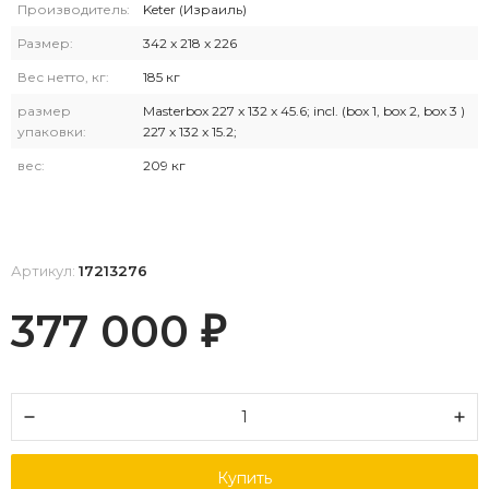
Производитель:
Keter (Израиль)
Размер:
342 x 218 x 226
Вес нетто, кг:
185 кг
размер
Masterbox 227 x 132 x 45.6; incl. (box 1, box 2, box 3 )
упаковки:
227 x 132 x 15.2;
вес:
209 кг
Артикул:
17213276
377 000
₽
Купить