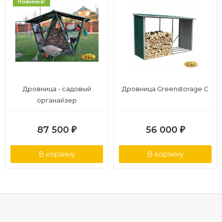
Новинка!
Дровница - садовый
Дровница Greenstorage C
органайзер
87 500
56 000
₽
₽
В корзину
В корзину