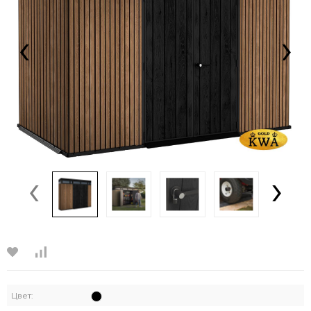
‹
›
‹
›
Цвет: