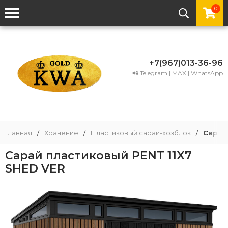
0
+7(967)013-36-96
📲 Telegram | MAX | WhatsApp
Главная
/
Хранение
/
Пластиковый сараи-хозблок
/
Сарай 
Сарай пластиковый PENT 11X7
SHED VER