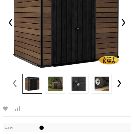
‹
›
‹
›
Цвет: