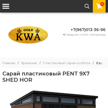
0
+7(967)013-36-96
📲 Telegram | MAX | WhatsApp
Главная
/
Хранение
/
Пластиковый сараи-хозблок
/
Сарай
Сарай пластиковый PENT 9X7
SHED HOR