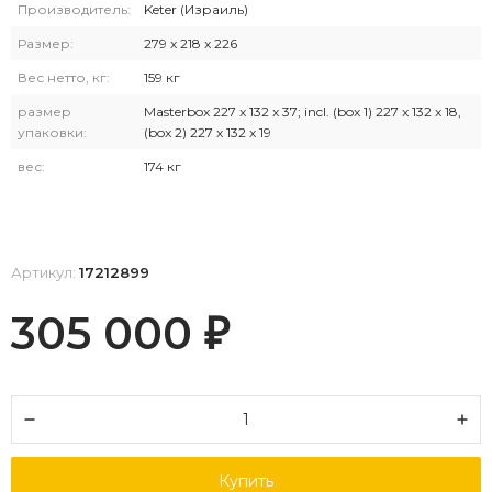
Производитель:
Keter (Израиль)
Размер:
279 x 218 x 226
Вес нетто, кг:
159 кг
размер
Masterbox 227 x 132 x 37; incl. (box 1) 227 x 132 x 18,
упаковки:
(box 2) 227 x 132 x 19
вес:
174 кг
Артикул:
17212899
305 000
₽
Купить