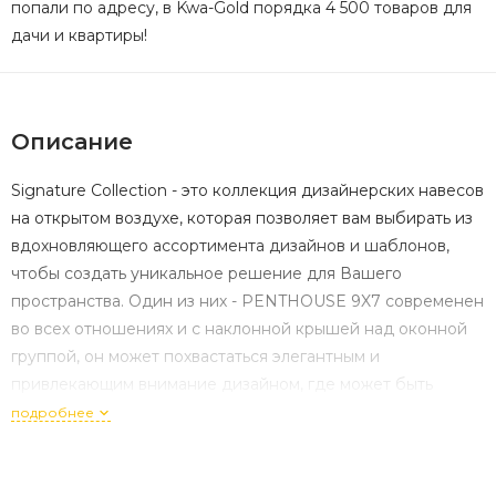
попали по адресу, в Kwa-Gold порядка 4 500 товаров для
дачи и квартиры!
Описание
Signature Collection - это коллекция дизайнерских навесов
на открытом воздухе, которая позволяет вам выбирать из
вдохновляющего ассортимента дизайнов и шаблонов,
чтобы создать уникальное решение для Вашего
пространства. Один из них - PENTHOUSE 9X7 современен
во всех отношениях и с наклонной крышей над оконной
группой, он может похвастаться элегантным и
привлекающим внимание дизайном, где может быть
расположено все: от рабочей зоны для обустройства
подробнее
дома до спортивного инвентаря на оборудования.
PENTHOUSE 9X7 SIGNATURE COLLECTION изготовлен по
уникальной технологии DECOCOAT, которая не только