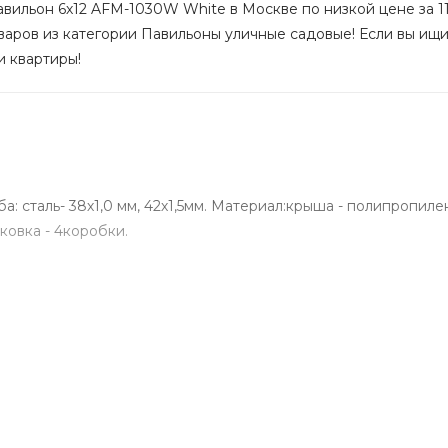
авильон 6х12 AFM-1030W White в Москве по низкой цене за 11
варов из категории Павильоны уличные садовые! Если вы ищит
и квартиры!
руба: сталь- 38х1,0 мм, 42х1,5мм. Материал:крыша - полипропиле
аковка - 4коробки.