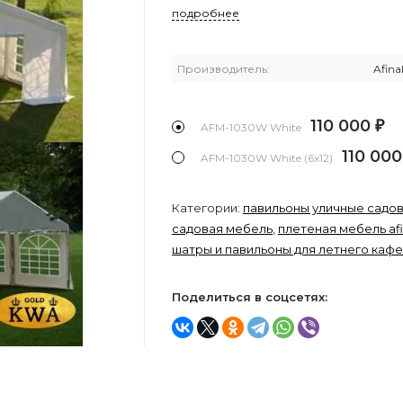
подробнее
Производитель:
Afina
110 000
₽
AFM-1030W White
110 00
AFM-1030W White (6x12)
Категории:
павильоны уличные садо
садовая мебель
,
плетеная мебель afi
шатры и павильоны для летнего кафе
Поделиться в соцсетях: