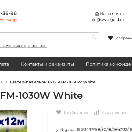
3-36-96
📩 Наша почта
info@kwa-gold.ru
 WhatsApp
Избран
, наименованию, описанию ...
лата
Контакты и реквизиты
Политика конфиде
ые
/
Шатер-павильон 6х12 AFM-1030W White
AFM-1030W White
В избранное
К сравнению
yml-gabar:196/34/17/198/30/18/59/47/32/1