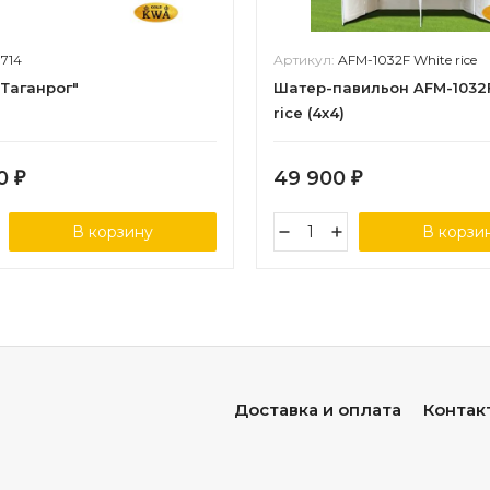
8714
Артикул:
AFM-1032F White rice
"Таганрог"
Шатер-павильон AFM-1032
rice (4х4)
80
49 900
₽
₽
В корзину
В корзи
Доставка и оплата
Контак