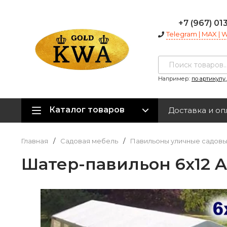
+7 (967) 01
Telegram | MAX |
Например:
по артикулу
Каталог товаров
Доставка и оп
Главная
/
Садовая мебель
/
Павильоны уличные садов
Шатер-павильон 6х12 