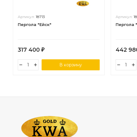
Артикул:
18713
Артикул:
1
Пергола "Ейск"
Пергола 
317 400
442 9
₽
В корзину