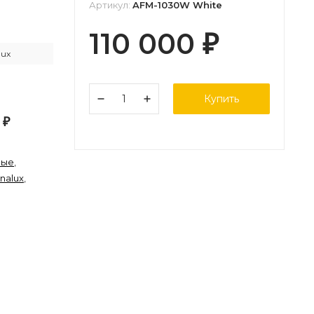
Артикул:
AFM-1030W White
110 000
₽
lux
Купить
0
₽
вые
,
nalux
,