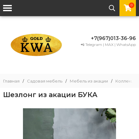
0
+7(967)013-36-96
📲 Telegram | MAX | WhatsApp
Главная
/
Садовая мебель
/
Мебель из акации
/
Коллекции
Шезлонг из акации БУКА