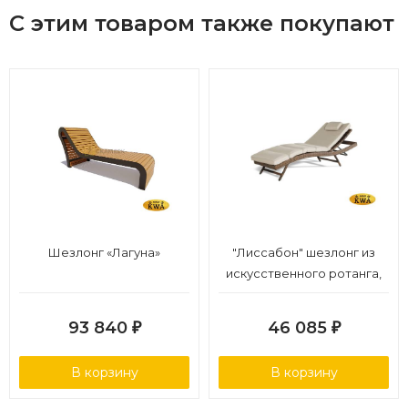
Страна производства: Вьетнам.
С этим товаром также покупают
Гарантийный срок: 18 месяцев.
Шезлонг «Лагуна»
"Лиссабон" шезлонг из
искусственного ротанга,
цвет коричневый
93 840
46 085
₽
₽
В корзину
В корзину