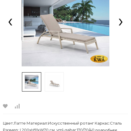
‹
›
Цвет:Латте Материал:Искусственный ротанг Каркас:Сталь
Размер: L200xH91xW70 см. yml-gabar:170/70/40
подробнее