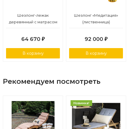
Шезлонг-лежак
Шезлонг «Медитация»
деревянный с матрасом
(лиственница)
(не для HoReCa)
64 670
92 000
₽
₽
В корзину
В корзину
Рекомендуем посмотреть
Новинка!