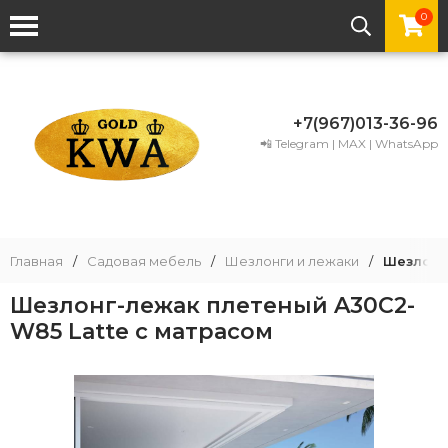
0
+7(967)013-36-96
📲 Telegram | MAX | WhatsApp
Главная
/
Садовая мебель
/
Шезлонги и лежаки
/
Шезлонг
Шезлонг-лежак плетеный A30C2-
W85 Latte с матрасом