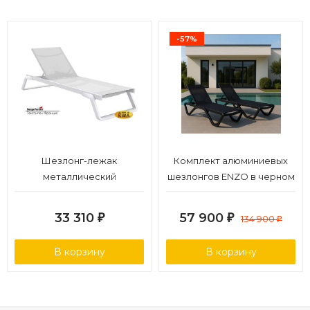
все шезлонги тестируются согласно европейским
стандартам качества. Открыть технические
характеристики.
-57%
Шезлонг-лежак
Комплект алюминиевых
металлический
шезлонгов ENZO в черном
цвете
33 310
57 900
₽
₽
134 900
₽
В корзину
В корзину