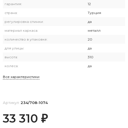
гарантия:
12
страна:
Турция
регулировка спинки:
да
материал каркаса:
металл
количество в упаковке:
20
для улицы:
да
высота:
310
колеса:
да
Все характеристики
Артикул:
234/708-1074
33 310
₽