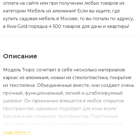
оплата на сайте или при получении любых товаров из
категории Мебель из алюминия! Если вы ищите, где
купить садовая мебель в Москве, то вы попали по адресу,
в Kwa-Gold порядка 4 500 товаров для дачи и квартиры!
Описание
Модель Tropic сочетает в себе несколько материалов:
каркас из алюминия, ножки из стеклопластика, покрытие
из текстилена. Объединенные вместе, они создают очень
прочный, функциональный, легкий и штабелируемый
шезлонг. Он гармонично впишется в любое открытое
пространство, идеально подойдет для зоны возле
бассейна или пляжного пространства. Пластичный
текстилен Sergе Ferrari, повторяющий линии тела, и 5
положений наклона спинки обеспечивают максимальное
подробнее