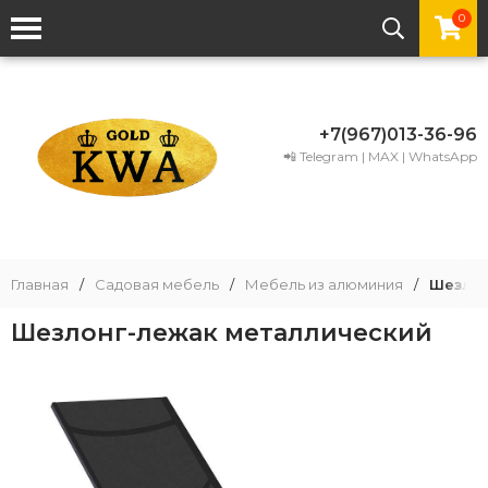
0
+7(967)013-36-96
📲 Telegram | MAX | WhatsApp
Главная
/
Садовая мебель
/
Мебель из алюминия
/
Шезлон
Шезлонг-лежак металлический