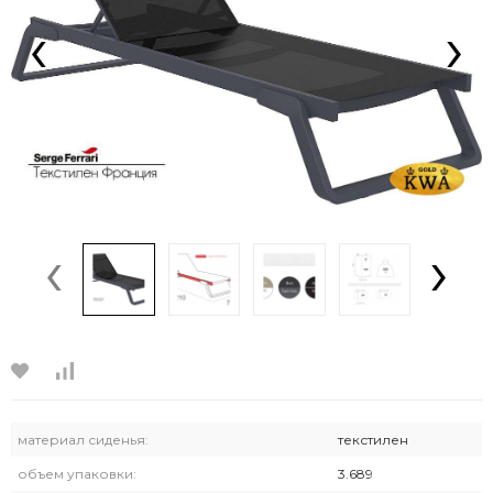
‹
›
‹
›
материал сиденья:
текстилен
объем упаковки:
3.689