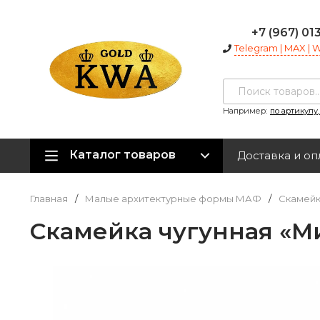
+7 (967) 01
Telegram | MAX |
Например:
по артикулу
Каталог товаров
Доставка и оп
Главная
/
Малые архитектурные формы МАФ
/
Скамейк
Скамейка чугунная «Ми