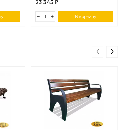
23 345
₽
ну
В корзину
‹
›