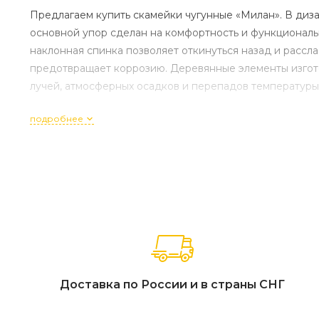
Предлагаем купить скамейки чугунные «Милан». В ди
основной упор сделан на комфортность и функциональн
наклонная спинка позволяет откинуться назад и расс
предотвращает коррозию. Деревянные элементы изгот
лучей, атмосферных осадков и перепадов температуры
подробнее
Доставка по России и в страны СНГ