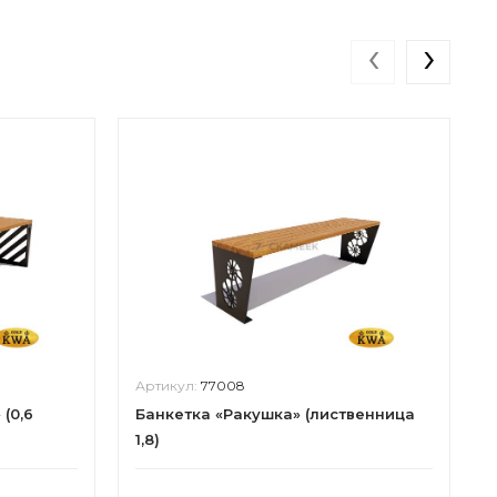
‹
›
Артикул:
77008
(0,6
Банкетка «Ракушка» (лиственница
1,8)