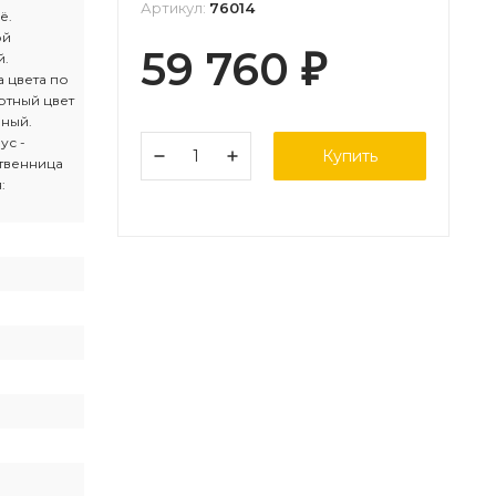
Артикул:
76014
ё.
ой
59 760
й.
₽
 цвета по
ртный цвет
рный.
ус -
Купить
твенница
: