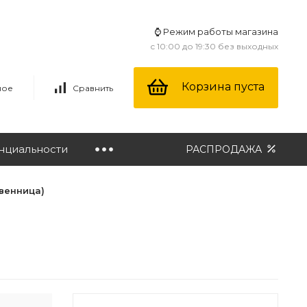
⌚ Режим работы магазина
с 10:00 до 19:30 без выходных
Корзина пуста
ное
Сравнить
нциальности
РАСПРОДАЖА
твенница)