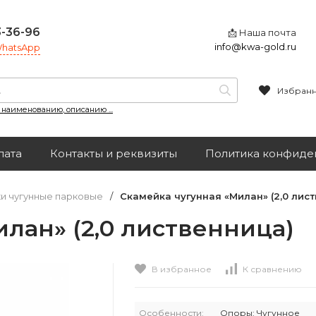
3-36-96
📩 Наша почта
info@kwa-gold.ru
 WhatsApp
Избран
, наименованию, описанию ...
лата
Контакты и реквизиты
Политика конфиде
и чугунные парковые
/
Скамейка чугунная «Милан» (2,0 лис
лан» (2,0 лиственница)
В избранное
К сравнению
Особенности:
Опоры: Чугунное