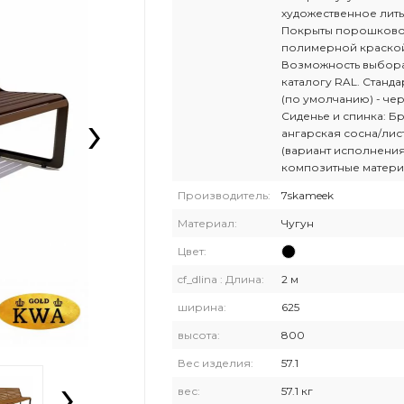
художественное лить
Покрыты порошков
полимерной краско
Возможность выбора
каталогу RAL. Станда
(по умолчанию) - че
›
Сиденье и спинка: Бр
ангарская сосна/лис
(вариант исполнения
композитные матери
Производитель:
7skameek
Материал:
Чугун
Цвет:
cf_dlina : Длина:
2 м
ширина:
625
высота:
800
Вес изделия:
57.1
›
вес:
57.1 кг