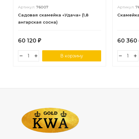
Артикул:
76007
Артикул:
7
Садовая скамейка «Удача» (1,8
Скамейка 
ангарская сосна)
60 120
60 360
₽
В корзину