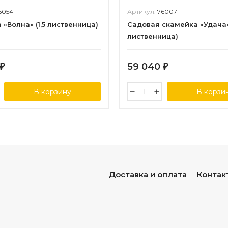
6054
Артикул:
76007
«Волна» (1,5 лиственница)
Садовая скамейка «Удача» 
лиственница)
59 040
₽
₽
В корзину
В корзи
Доставка и оплата
Контак