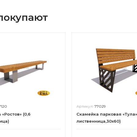
 покупают
7120
Артикул:
77029
«Ростов» (0,6
Скамейка парковая «Тула» 
ица)
лиственница,30х60)