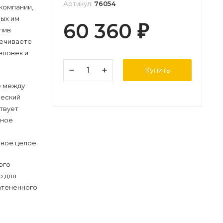
Артикул:
76054
 компании,
ых им
60 360
₽
упив
печиваете
еловек и
Купить
е между
ческий
ствует
тное
ное целое.
ого
о для
атененного