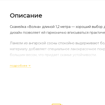
Описание
Скамейка «Волна» длиной 1,2 метра — хороший выбор 
дизайн позволяет ей гармонично вписываться практич
Ламели из ангарской сосны спокойно выдерживают бо
материалу добавляет специальное лакокрасочное покры
большим весом, что придает скамье устойчивости.
подробнее