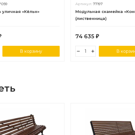
7059
Артикул:
77197
 уличная «Кёльн»
Модульная скамейка «Кон
(лиственница)
74 635
₽
₽
В корзину
В корзи
еть