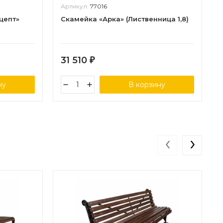
Артикул:
77016
цепт»
Скамейка «Арка» (Лиственница 1,8)
31 510
₽
ну
В корзину
‹
›