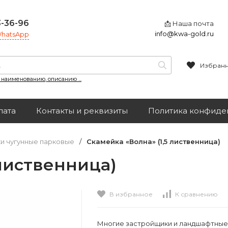
3-36-96
📩 Наша почта
info@kwa-gold.ru
 WhatsApp
Избран
, наименованию, описанию ...
лата
Контакты и реквизиты
Политика конфиде
и чугунные парковые
/
Скамейка «Волна» (1,5 лиственница)
 лиственница)
В избранное
К сравнению
Многие застройщики и ландшафтные