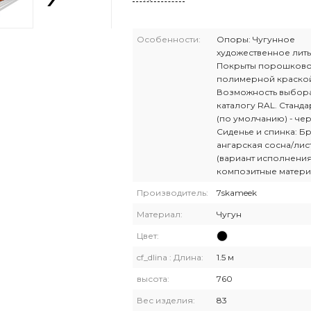
Особенности:
Опоры: Чугунное
художественное лить
Покрыты порошков
полимерной краско
Возможность выбора
каталогу RAL. Станда
(по умолчанию) - че
Сиденье и спинка: Бр
ангарская сосна/лис
(вариант исполнения
композитные матери
Производитель:
7skameek
Материал:
Чугун
Цвет:
cf_dlina : Длина:
1.5 м
высота:
760
Вес изделия:
83