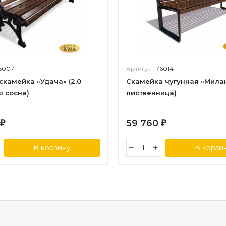
6007
Артикул:
76014
скамейка «Удача» (2,0
Скамейка чугунная «Милан
я сосна)
лиственница)
59 760
₽
₽
В корзину
В корзи