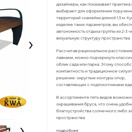
дизайнеры, как показывает практика
выбирают для оформления порученн
территорий скамейки длиной 1,5 м. К
изделие таких параметров, вы обес
автономность отдыха группы из 2-3 ч
›
визуальную структуру пространства.
Рассчитав рациональное расстояни
лавками, можно подчеркнуть класси
облик сада или парка. Этому способ
компактность и традиционное силуэ
решение: округлые контуры опор,
составляющих с подлокотниками еди
В ассортименте пять видов возможн
окрашивания бруса, что очень удобн
благоустройства солнечного либо з
пространства.
›
подробнее