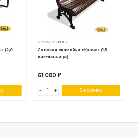
Артикул:
76007
» (2,0
Садовая скамейка «Удача» (1,5
лиственница)
61 080
₽
ну
В корзину