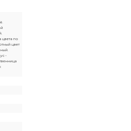
ё.
ой
й.
 цвета по
ртный цвет
рный.
ус -
твенница
: