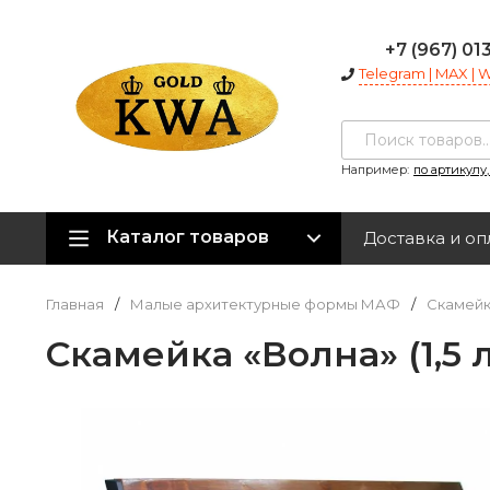
+7 (967) 01
Telegram | MAX |
Например:
по артикулу
Каталог товаров
Доставка и оп
Главная
/
Малые архитектурные формы МАФ
/
Скамейк
Скамейка «Волна» (1,5