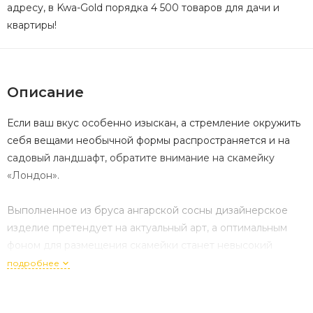
адресу, в Kwa-Gold порядка 4 500 товаров для дачи и
квартиры!
Описание
Если ваш вкус особенно изыскан, а стремление окружить
себя вещами необычной формы распространяется и на
садовый ландшафт, обратите внимание на скамейку
«Лондон».
Выполненное из бруса ангарской сосны дизайнерское
изделие претендует на актуальный арт, а оптимальным
фоном для размещения скамейки станет невысокий
английский газон с фонтанчиком.
подробнее
Элементы из бруса, форма и расположение которых