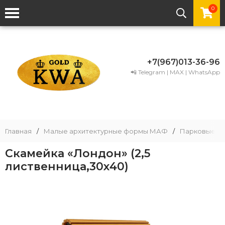
0
+7(967)013-36-96
📲 Telegram | MAX | WhatsApp
Главная
/
Малые архитектурные формы МАФ
/
Парковые ск
Скамейка «Лондон» (2,5
лиственница,30х40)