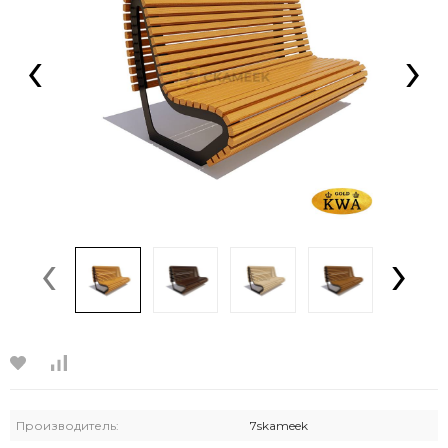
‹
›
‹
›
Производитель:
7skameek