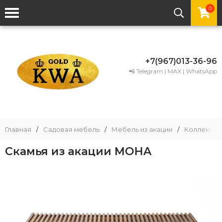
0
+7(967)013-36-96
📲 Telegram | MAX | WhatsApp
Главная
/
Садовая мебель
/
Мебель из акации
/
Коллекции
Скамья из акации МОНА