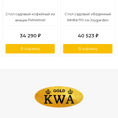
Стол садовый кофейный из
Стол садовый обеденный
акации РИМИНИ
RIMINI 170 см Joygarden
34 290
40 523
₽
₽
В корзину
В корзину