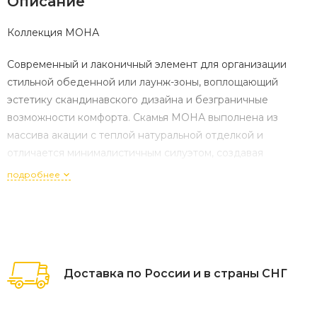
Описание
Коллекция МОНА
Современный и лаконичный элемент для организации
стильной обеденной или лаунж-зоны, воплощающий
эстетику скандинавского дизайна и безграничные
возможности комфорта. Скамья МОНА выполнена из
массива акации с теплой натуральной отделкой и
отличается минималистичным силуэтом, создавая
идеальное решение для тех, кто ценит функциональность,
подробнее
долговечность и гибкость в организации пространства на
террасе, в саду или на даче.
Характеристики:
Артикул: 35106
Доставка по России и в страны СНГ
Габариты (ДхШхВ): 125 x 45 x 45 см
Материал основы: 100% массив акации с сертификацией