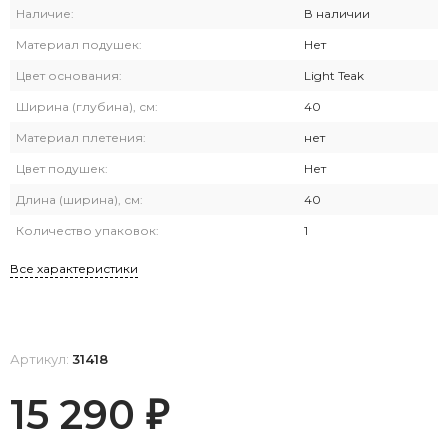
Наличие:
В наличии
Материал подушек:
Нет
Цвет основания:
Light Teak
Ширина (глубина), см:
40
Материал плетения:
нет
Цвет подушек:
Нет
Длина (ширина), см:
40
Количество упаковок:
1
Все характеристики
Артикул:
31418
15 290
₽