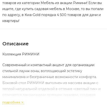
товаров из категории Мебель из акации Римини! Если вы
ищите, где купить садовая мебель в Москве, то вы попали
по адресу, в Kwa-Gold порядка 4 500 товаров для дачи и
квартиры!
Описание
Коллекция РИМИНИ
Современный и компактный акцент для организации
стильной лаунж-зоны, воплощающий эстетику
минимализма и безграничные возможности комфорта.
Боковой стол РИМИНИ выполнен из массива акации с
теплой натуральной отделкой в оттенке «светлый тик» и
отличается лаконичными прямыми линиями, создавая
идеальное решение для тех, кто ценит функциональность,
подробнее
долговечность и атмосферу неспешных посиделок с