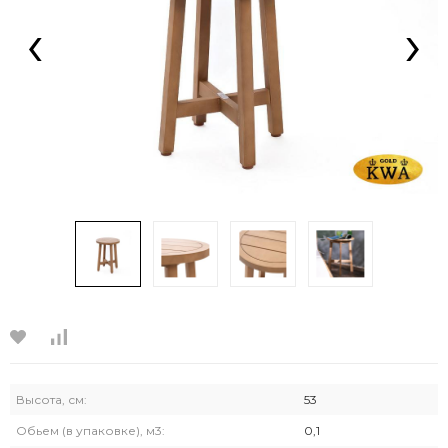
‹
›
Высота, см:
53
Обьем (в упаковке), м3:
0,1