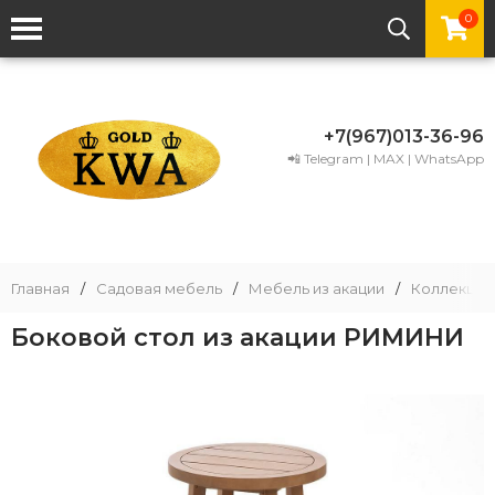
0
+7(967)013-36-96
📲 Telegram | MAX | WhatsApp
Главная
/
Садовая мебель
/
Мебель из акации
/
Коллекции
Боковой стол из акации РИМИНИ