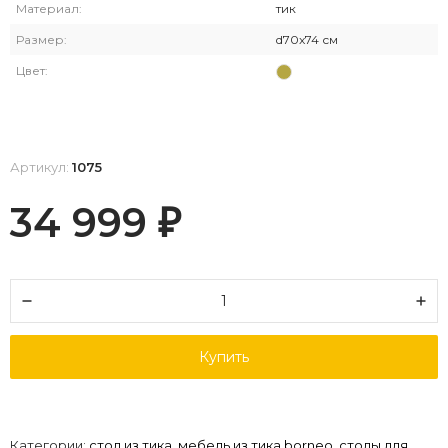
Материал:
тик
Размер:
d70x74 см
Цвет:
Артикул:
1075
34 999
₽
Купить
Категории:
стол из тика
,
мебель из тика borneo
,
столы для