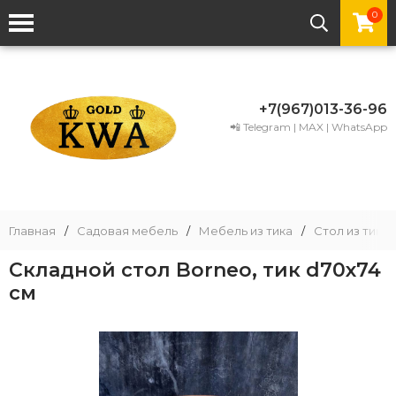
0
+7(967)013-36-96
📲 Telegram | MAX | WhatsApp
Главная
/
Садовая мебель
/
Мебель из тика
/
Стол из тика
Складной стол Borneo, тик d70x74
см