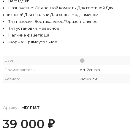
Вес: 12,5 кг
Назначение: Для ванной комнаты Для гостиной Для
прихожей Для спальни Для холла Над камином
Тип навески: Вертикальное/Горизонтальное
Тип установки: Навесное
Наличие фацета: Да
Форма: Прямоугольное
Цвет:
Производитель:
Art-Zerkalo
Размер:
74*107 см
Артикул:
MD1111ST
39 000
₽