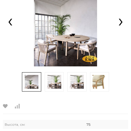
‹
›
Высота, см:
75