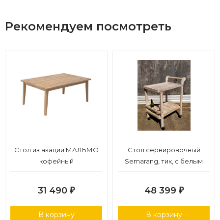
столешница для безопасного и интимного общения,
вместительная поверхность для сервировки
Рекомендуем посмотреть
Страна производства: Вьетнам.
Гарантийный срок: 18 месяцев.
Стол из акации МАЛЬМО
Стол сервировочный
кофейный
Semarang, тик, с белым
пигментированием
31 490
48 399
₽
₽
В корзину
В корзину