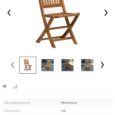
‹
›
‹
›
Производитель:
Newtonica
Материал:
тик