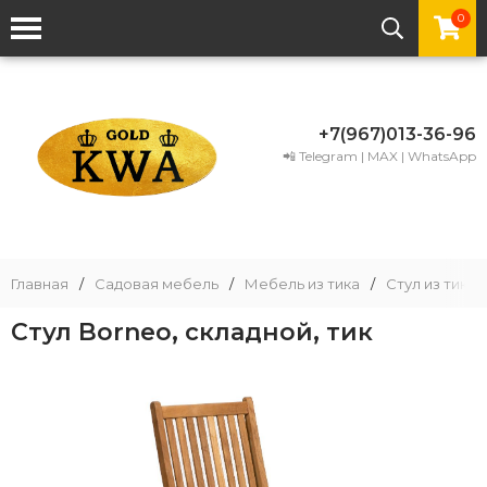
0
+7(967)013-36-96
📲 Telegram | MAX | WhatsApp
Главная
/
Садовая мебель
/
Мебель из тика
/
Стул из тика
Стул Borneo, складной, тик