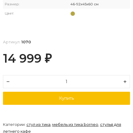
Размер:
46-92x45x60 см
Цвет:
Артикул:
1070
14 999
₽
Купить
Категории:
стул из тика
,
мебель из тика borneo
,
стулья для
летнего кафе