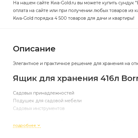
На нашем сайте Kwa-Gold.ru вы можете купить сундук "B
оплата на сайте или при получении любых товаров из ка
Kwa-Gold порядка 4 500 товаров для дачи и квартиры!
Описание
Элегантное и практичное решение для хранения на от
Ящик для хранения 416л Bor
Садовых принадлежностей
Подушек для садовой мебели
Садовых инструментов
Послужит прекрасной скамейкой, на которой с комфор
подробнее
Вам понравится элегантный стиль плетения - ротанга, 