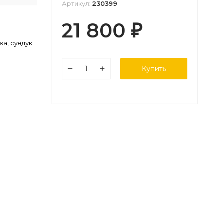
Артикул:
230399
21 800
₽
ика
,
сундук
Купить