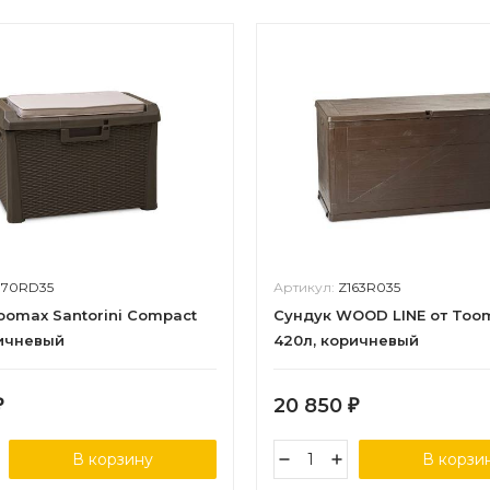
170RD35
Артикул:
Z163R035
oomax Santorini Compact
Сундук WOOD LINE от Too
ричневый
420л, коричневый
20 850
₽
₽
В корзину
В корзи