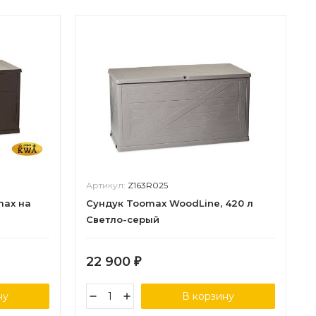
Артикул:
Z163R025
max на
Сундук Toomax WoodLine, 420 л
Светло-серый
22 900
₽
ну
В корзину