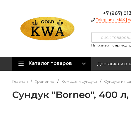
+7 (967) 01
Telegram | MAX |
Например:
по артикулу
Каталог товаров
Доставка и оп
Главная
/
Хранение
/
Комоды и сундуки
/
Сундуки и ящ
Сундук "Borneo", 400 л