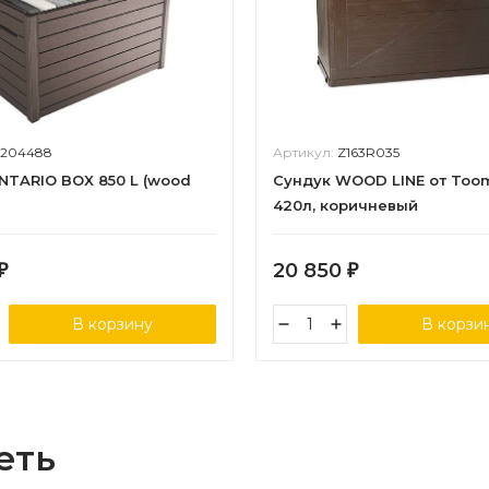
7204488
Артикул:
Z163R035
NTARIO BOX 850 L (wood
Сундук WOOD LINE от Too
420л, коричневый
20 850
₽
₽
В корзину
В корзи
еть