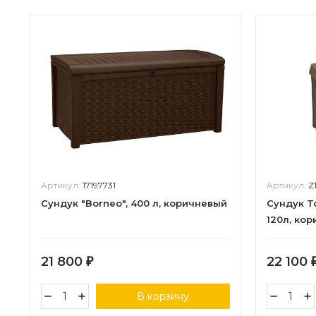
Артикул:
17197731
Артикул:
Z
Сундук "Borneo", 400 л, коричневый
Сундук T
120л, ко
21 800
22 100
₽
В корзину