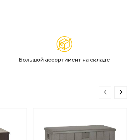
мя без особого ухода.
Большой ассортимент на складе
‹
›