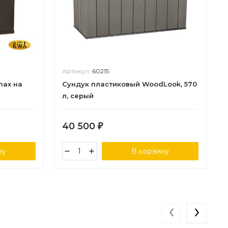
Артикул:
60215
max на
Сундук пластиковый WoodLook, 570
л, серый
40 500
₽
ну
В корзину
‹
›