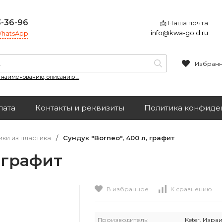
3-36-96
📩 Наша почта
info@kwa-gold.ru
 WhatsApp
Избран
, наименованию, описанию ...
лата
Контакты и реквизиты
Политика конфиде
ики из пластика
/
Сундук "Borneo", 400 л, графит
, графит
В избранное
К сравнению
Производитель:
Keter, Изра