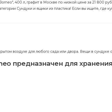
orneo", 400 л, графит в Москве по низкой цене за 21 800 руб
тегории Сундуки и ящики из пластика! Если вы ищите, где ку
крытом воздухе для любого сада или двора. Вещи в сундуке 
neo предназначен для хранения
том могут разместиться двое взрослых.
автоматический механизм для легкого открывания и простота