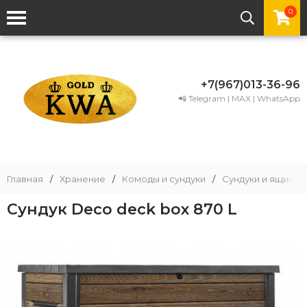
0
+7(967)013-36-96
📲 Telegram | MAX | WhatsApp
Главная
/
Хранение
/
Комоды и сундуки
/
Сундуки и ящики и
Сундук Deco deck box 870 L