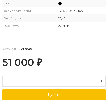
Цвет:
размер упаковки:
149,5 x 103,2 x 16.5
Вес брутто:
25,43
Вес нетто:
22.71 кг
Артикул:
17213847
51 000
₽
Купить