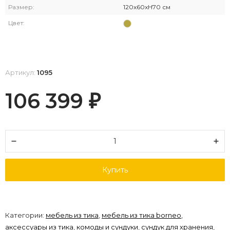
Размер:
120x60xH70 см
Цвет:
Артикул:
1095
106 399
₽
Купить
Категории:
мебель из тика
,
мебель из тика borneo
,
аксессуары из тика
,
комоды и сундуки
,
сундук для хранения
,