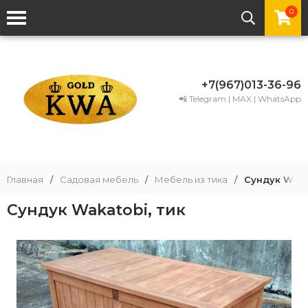
0
+7(967)013-36-96
📲 Telegram | MAX | WhatsApp
Главная
/
Садовая мебель
/
Мебель из тика
/
Сундук Wakat
Сундук Wakatobi, тик