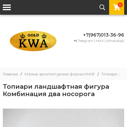
0
+7(967)013-36-96
📲 Telegram | MAX | WhatsApp
Главная
/
Малые архитектурные формы МАФ
/
Топиари, Ла
Топиари ландшафтная фигура
Комбинация два носорога