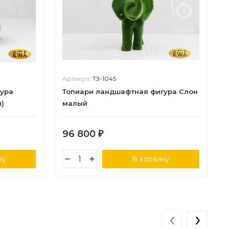
Артикул:
ТЗ-1045
гура
Топиари ландшафтная фигура Слон
й)
малый
96 800
₽
ну
В корзину
‹
›