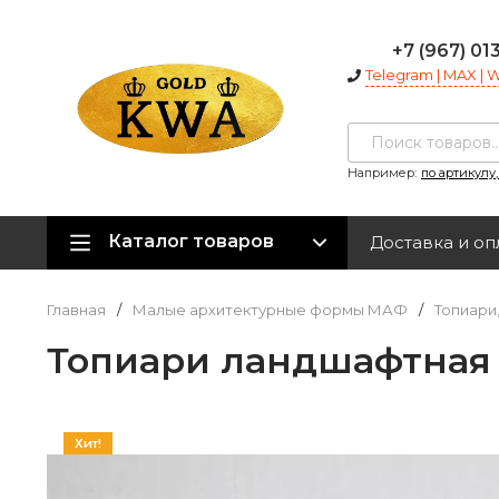
+7 (967) 01
Telegram | MAX |
Например:
по артикулу
Каталог товаров
Доставка и оп
Главная
/
Малые архитектурные формы МАФ
/
Топиари
Топиари ландшафтная 
Хит!