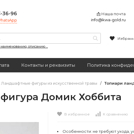
3-36-96
📩 Наша почта
info@kwa-gold.ru
 WhatsApp
Избран
, наименованию, описанию ...
лата
Контакты и реквизиты
Политика конфиде
, Ландшафтные фигуры из искусственной травы
/
Топиари лан
фигура Домик Хоббита
В избранное
К сравнению
Особенности:
не требуют ухода, у