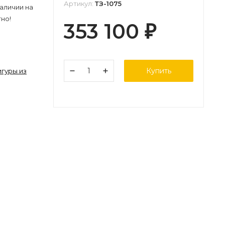
Артикул:
ТЗ-1075
аличии на
но!
353 100
₽
Купить
гуры из