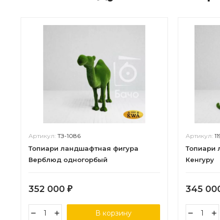
Артикул:
ТЗ-1086
Артикул:
1
Топиари ландшафтная фигура
Топиари 
Верблюд одногорбый
Кенгуру
352 000
345 00
₽
В корзину