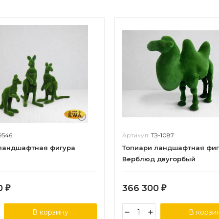
19546
Артикул:
ТЗ-1087
ландшафтная фигура
Топиари ландшафтная фи
Верблюд двугорбый
0
366 300
₽
₽
В корзину
В корзи