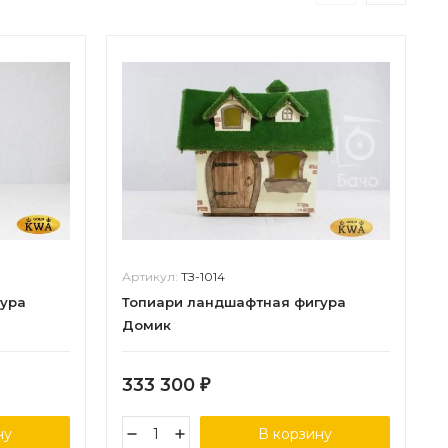
Артикул:
ТЗ-1014
гура
Топиари ландшафтная фигура
Домик
333 300
₽
ну
В корзину