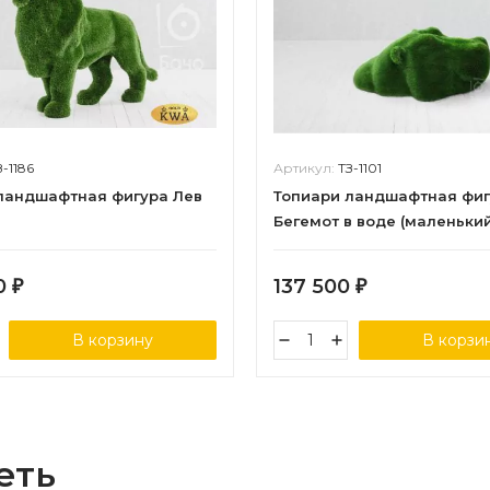
З-1186
Артикул:
ТЗ-1101
ландшафтная фигура Лев
Топиари ландшафтная фи
Бегемот в воде (маленьки
0
137 500
₽
₽
В корзину
В корзи
еть