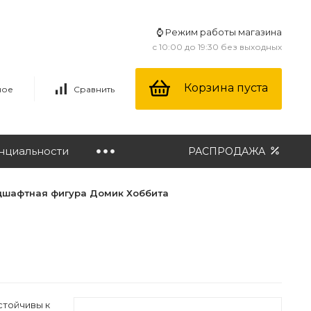
⌚ Режим работы магазина
с 10:00 до 19:30 без выходных
Корзина пуста
ное
Сравнить
нциальности
РАСПРОДАЖА
дшафтная фигура Домик Хоббита
стойчивы к