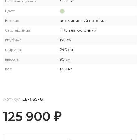
Производитель:
Cronon
Цвет:
Каркас:
алюминиевый профиль
Столешница:
HPL влагостойкий
глубина:
150 см
ширина:
240 см
высота:
90 см
вес:
115.3 кг
Артикул:
LE-113S-G
125 900
₽