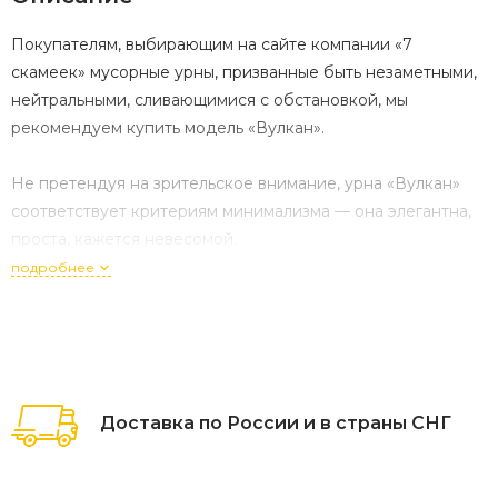
Покупателям, выбирающим на сайте компании «7
скамеек» мусорные урны, призванные быть незаметными,
нейтральными, сливающимися с обстановкой, мы
рекомендуем купить модель «Вулкан».
Не претендуя на зрительское внимание, урна «Вулкан»
соответствует критериям минимализма — она элегантна,
проста, кажется невесомой.
подробнее
Модель изготовлена из высококачественной листовой
стали, в нашем распоряжении — шкала RAL из 200
оттенков. В процессе оформления заявки консультанты
готовы продемонстрировать вам оттенки, гармонирующие
с цветовым решением металлических элементов фасада
Доставка по России и в страны СНГ
или сквера: перил, козырьков, фонарных колонн.