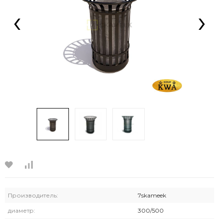
‹
›
Производитель:
7skameek
диаметр:
300/500