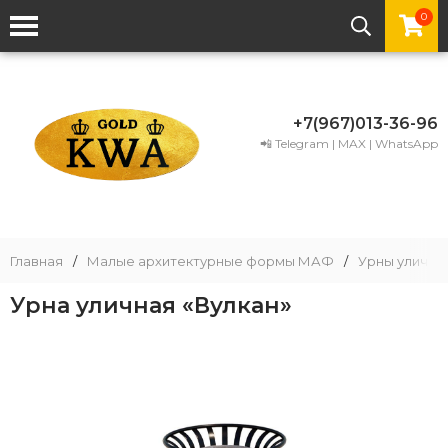
0
+7(967)013-36-96
📲 Telegram | MAX | WhatsApp
Главная
/
Малые архитектурные формы МАФ
/
Урны уличны
Урна уличная «Вулкан»