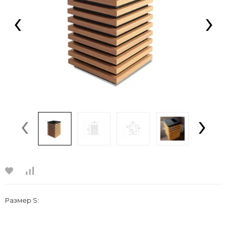
‹
›
‹
›
Размер S: