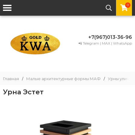
0
+7(967)013-36-96
📲 Telegram | MAX | WhatsApp
Главная
/
Малые архитектурные формы МАФ
/
Урны уличны
Урна Эстет