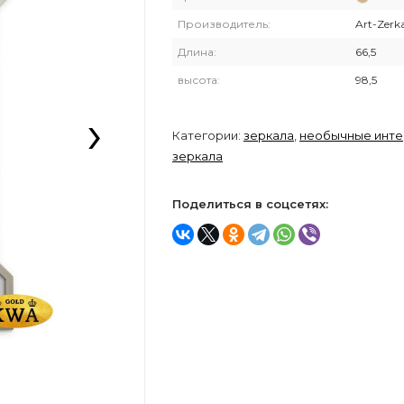
Производитель:
Art-Zerk
Длина:
66,5
высота:
98,5
›
Категории:
зеркала
,
необычные инт
зеркала
Поделиться в соцсетях: