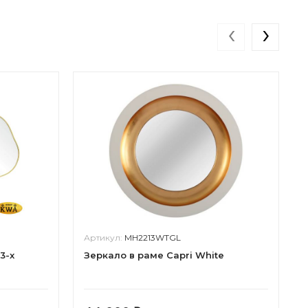
‹
›
Артикул:
MH2213WTGL
3-х
Зеркало в раме Capri White