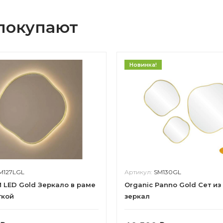
 покупают
Новинка!
M127LGL
Артикул:
SM130GL
M LED Gold Зеркало в раме
Organic Panno Gold Сет из 
ткой
зеркал