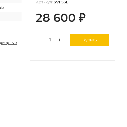
Артикул:
SV115SL
alo
28 600
₽
Купить
ерьерные