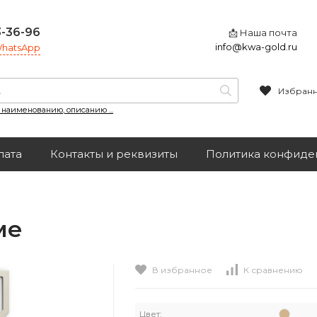
3-36-96
📩 Наша почта
info@kwa-gold.ru
 WhatsApp
Избран
, наименованию, описанию ...
лата
Контакты и реквизиты
Политика конфиде
ме
В избранное
К сравнению
Цвет: