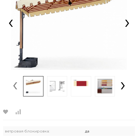
‹
›
‹
›
ветровая блокировка:
да