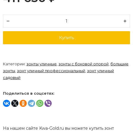
Купить
Категории:
зонты уличные
,
зонты с боковой опорой
,
большие
зонты
,
зонт уличный профессиональный
,
зонт уличный
садовый
Поделиться в соцсетях:
На нашем сайте Kwa-Gold.ru вы можете купить зонт