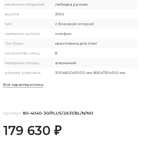
механизм открытия:
лебедка ручная
высота:
3100
тип:
с боковой опорой
материал купола:
олефин
Тип базы:
крестовина для плит
количество спиц:
8
материал опоры:
алюминий
размер упаковки:
300х600х3000 мм; 850х750х100 мм
Все характеристики
Артикул:
80-4040-30/PLUS/2631/BL/N/NO
179 630
₽