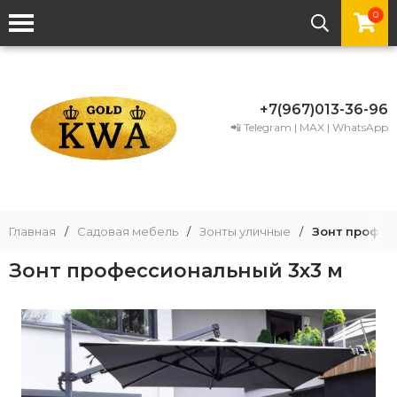
0
+7(967)013-36-96
📲 Telegram | MAX | WhatsApp
Главная
/
Садовая мебель
/
Зонты уличные
/
Зонт профес
Зонт профессиональный 3х3 м