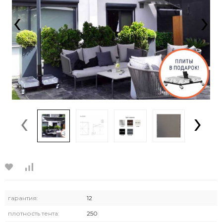
‹
›
‹
›
гарантия:
12
плотность тента:
250