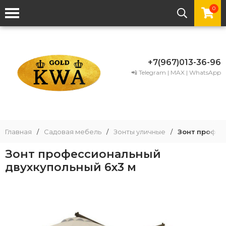
0
+7(967)013-36-96
📲 Telegram | MAX | WhatsApp
Главная
/
Садовая мебель
/
Зонты уличные
/
Зонт профес
Зонт профессиональный
двухкупольный 6х3 м