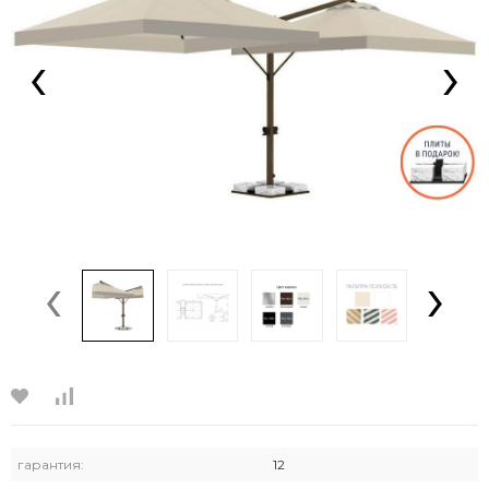
‹
›
‹
›
гарантия:
12