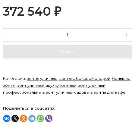
372 540
₽
Купить
Категории:
зонты уличные
,
зонты с боковой опорой
,
большие
зонты
,
зонт уличный двухкупольный
,
зонт уличный
профессиональный
,
зонт уличный садовый
,
зонты для кафе
Поделиться в соцсетях: