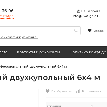
3-36-96
📩 Наша почта
info@kwa-gold.ru
 WhatsApp
Избран
, наименованию, описанию ...
лата
Контакты и реквизиты
Политика конфиде
офессиональный двухкупольный 6х4 м
й двухкупольный 6х4 м
В избранное
К сравнению
гарантия:
12