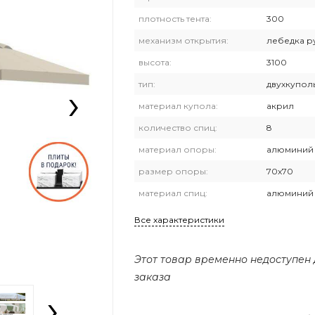
плотность тента:
300
механизм открытия:
лебедка р
высота:
3100
›
тип:
двухкупол
материал купола:
акрил
количество спиц:
8
материал опоры:
алюминий
размер опоры:
70х70
материал спиц:
алюминий
Все характеристики
Этот товар временно недоступен
заказа
›