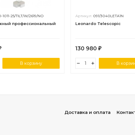
0-1011-25/TILT/W/2619/NO
Артикул:
091/3040LETA1N
яжный профессиональный
Leonardo Telescopic
130 980
₽
₽
В корзину
В корзи
Доставка и оплата
Контак