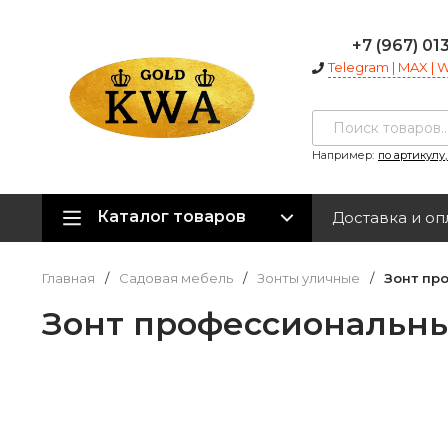
+7 (967) 01
Telegram | MAX |
Например:
по артикулу
Каталог товаров
Доставка и оп
Главная
/
Садовая мебель
/
Зонты уличные
/
Зонт пр
Зонт профессиональны