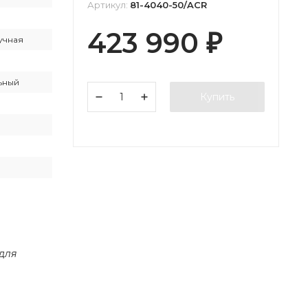
Артикул:
81-4040-50/ACR
423 990
₽
учная
ьный
Купить
 для