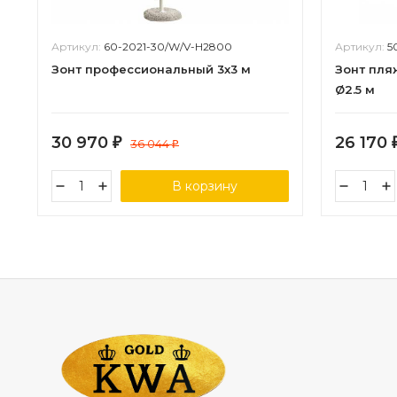
Артикул:
60-2021-30/W/V-H2800
Артикул:
5
Зонт профессиональный 3х3 м
Зонт пл
Ø2.5 м
30 970
26 170
₽
36 044
₽
В корзину