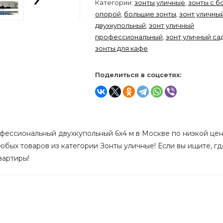
Категории:
зонты уличные
,
зонты с б
опорой
,
большие зонты
,
зонт уличны
двухкупольный
,
зонт уличный
профессиональный
,
зонт уличный са
зонты для кафе
Поделиться в соцсетях:
фессиональный двухкупольный 6х4 м в Москве по низкой цене
юбых товаров из категории Зонты уличные! Если вы ищите, гд
вартиры!