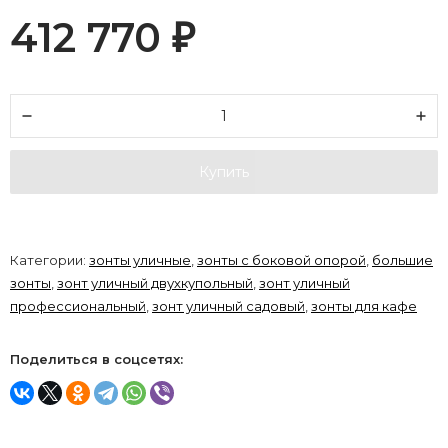
412 770
₽
Купить
Категории:
зонты уличные
,
зонты с боковой опорой
,
большие
зонты
,
зонт уличный двухкупольный
,
зонт уличный
профессиональный
,
зонт уличный садовый
,
зонты для кафе
Поделиться в соцсетях: