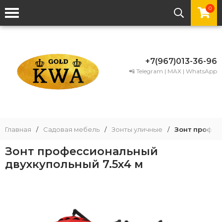
0
+7(967)013-36-96
📲 Telegram | MAX | WhatsApp
Главная
/
Садовая мебель
/
Зонты уличные
/
Зонт профес
Зонт профессиональный
двухкупольный 7.5х4 м