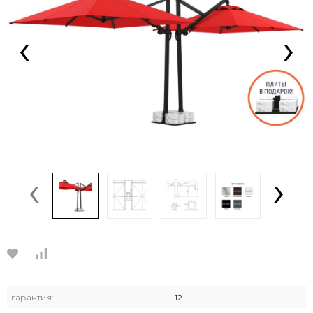
‹
›
‹
›
гарантия:
12