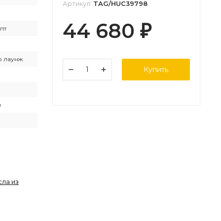
Артикул:
TAG/HUC39798
44 680
₽
пт
о лаунж
Купить
е
сла из