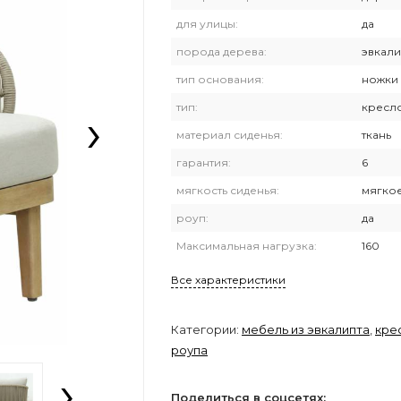
для улицы:
да
порода дерева:
эвкали
тип основания:
ножки
›
тип:
кресл
материал сиденья:
ткань
гарантия:
6
мягкость сиденья:
мягко
роуп:
да
Максимальная нагрузка:
160
Все характеристики
Категории:
мебель из эвкалипта
,
кре
роупа
›
Поделиться в соцсетях: