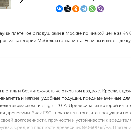
аунж плетеное с подушками в Москве по низкой цене за 44 6
ров из категории Мебель из эвкалипта! Если вы ищите, где ку
ся в стиль и безмятежность на открытом воздухе. Кресла, в
эвкалипта и мягкие, удобные подушки, предназначенные для
лка экомаслом тик Light #01A. Древесина, из которой изгот
ния древесины. Знак FSC - показатель того, что продукция пр
 своей долговечности, прочности и устойчивости к вредител
гвай. Средняя плотность древесины: 550-600 кг/м3. Плетен