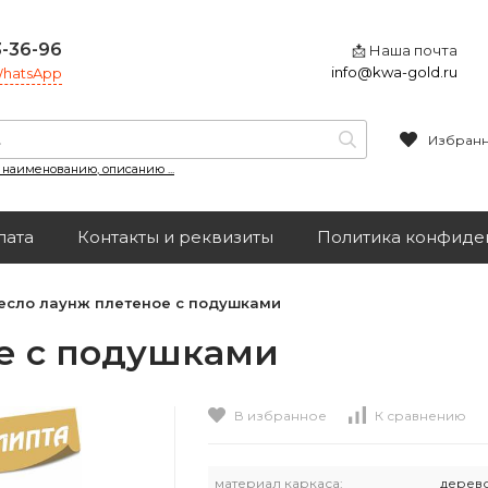
3-36-96
📩 Наша почта
info@kwa-gold.ru
 WhatsApp
Избран
, наименованию, описанию ...
лата
Контакты и реквизиты
Политика конфиде
есло лаунж плетеное с подушками
е с подушками
В избранное
К сравнению
материал каркаса:
дерев