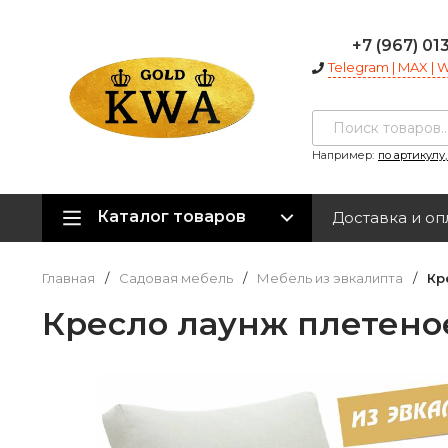
+7 (967) 01
Telegram | MAX |
Например:
по артикулу
Каталог товаров
Доставка и оп
Главная
/
Садовая мебель
/
Мебель из эвкалипта
/
Кр
Кресло лаунж плетено