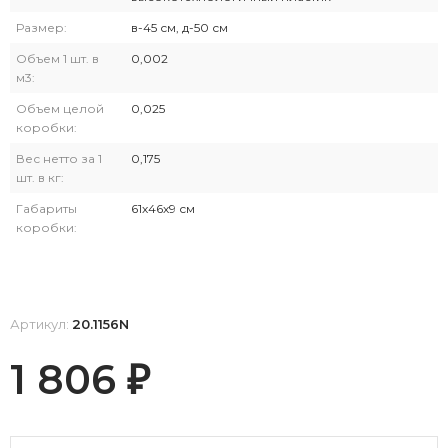
Размер:
в-45 см, д-50 см
Объем 1 шт. в
0,002
м3:
Объем целой
0,025
коробки:
Вес нетто за 1
0,175
шт. в кг:
Габариты
61х46х9 см
коробки:
Артикул:
20.1156N
1 806
₽