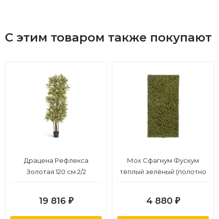
С этим товаром также покупают
Драцена Рефлекса
Мох Сфагнум Фускум
Золотая 120 см 2/2
тёплый зелёный (полотно
на подложке среднее)
50х100 см 24/24
19 816
4 880
₽
₽