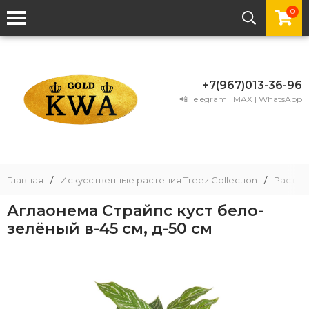
0
+7(967)013-36-96
📲 Telegram | MAX | WhatsApp
Главная
/
Искусственные растения Treez Collection
/
Растени
Аглаонема Страйпс куст бело-
зелёный в-45 см, д-50 см