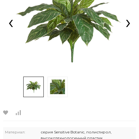
‹
›
Материал:
серия Sensitive Botanic, полистирол,
высокотехнологичный пластик