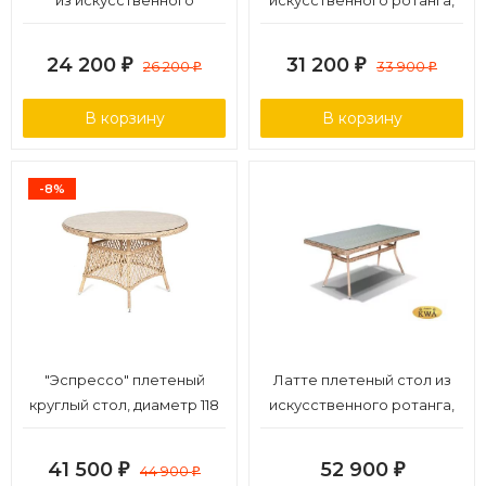
из искусственного
искусственного ротанга,
ротанга, цвет соломенный
цвет соломенный
24 200
31 200
₽
26 200
₽
33 900
₽
₽
В корзину
В корзину
-8%
"Эспрессо" плетеный
Латте плетеный стол из
круглый стол, диаметр 118
искусственного ротанга,
см, цвет соломенный
цвет соломенный
160х90см
41 500
52 900
₽
44 900
₽
₽