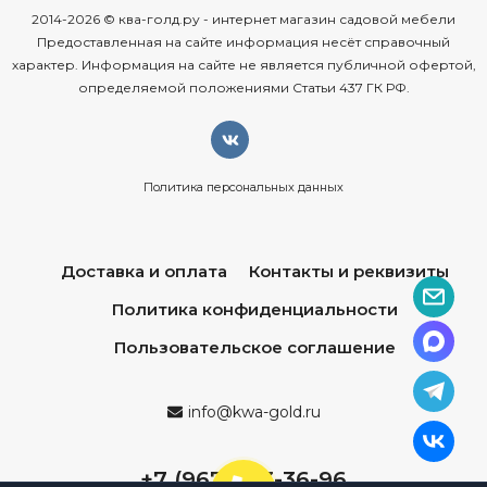
2014-2026 © ква-голд.ру - интернет магазин садовой мебели
прочный
каркас
из
алюминия
— обеспечивает
Предоставленная на сайте информация несёт справочный
устойчивость
и
долговечность
конструкции
даже
при
характер. Информация на сайте не является публичной офертой,
определяемой положениями Статьи 437 ГК РФ.
интенсивной
эксплуатации;
влагостойкость
и
УФ‑устойчивость
—
искусственный
ротанг
не
выгорает
на
солнце,
не
боится
дождя
и
подходит
для
круглогодичного
Политика персональных данных
использования
на
улице;
лёгкость
ухода
— достаточно
протирать
влажной
Доставка и оплата
Контакты и реквизиты
тканью;
при
необходимости
можно
мыть
водой
с
мягким
моющим
средством;
Политика конфиденциальности
эргономичный
дизайн
— продуманные
формы
и
Пользовательское соглашение
удобные
линии
обеспечивают
максимальный
комфорт
во
время
отдыха;
info@kwa-gold.ru
стильные
сочетания
материалов
— например,
стеклянные
столешницы
на
столах
крепятся
с
+7 (967) 013-36-96