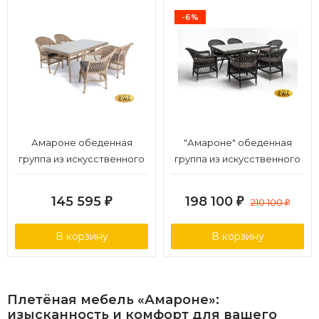
-6%
Амароне обеденная
"Амароне" обеденная
группа из искусственного
группа из искусственного
ротанга
ротанга на 6 персон, цвет
графит
145 595
198 100
₽
₽
210 100
₽
В корзину
В корзину
Плетёная
мебель
«Амароне»:
изысканность
и
комфорт
для
вашего