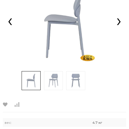
‹
›
вес:
4.7 кг