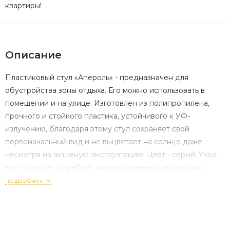
квартиры!
Описание
Пластиковый стул «Апероль» - предназначен для
обустройства зоны отдыха. Его можно использовать в
помещении и на улице. Изготовлен из полипропилена,
прочного и стойкого пластика, устойчивого к УФ-
излучению, благодаря этому стул сохраняет свой
первоначальный вид и не выцветает на солнце даже
несмотря на активную эксплуатацию. Цвет - серый. Уход
за стулом не потребует многого времени достаточно
пройтись влажной тряпкой или легким моющим
подробнее
средством. Размер стула: 440×500×830 мм.