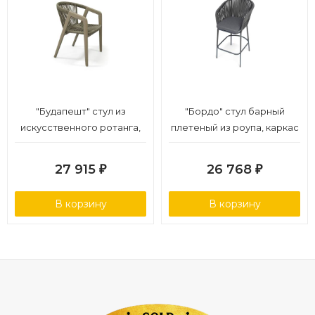
"Будапешт" стул из
"Бордо" стул барный
искусственного ротанга,
плетеный из роупа, каркас
цвет серый
из стали темно-серый
(RAL7024) муар, роуп серый
27 915
26 768
₽
₽
15мм, ткань темно-серая
027 NEW
В корзину
В корзину