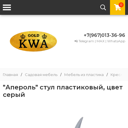
0
+7(967)013-36-96
📲 Telegram | MAX | WhatsApp
Главная
/
Садовая мебель
/
Мебель из пластика
/
Кресла и
"Апероль" стул пластиковый, цвет
серый