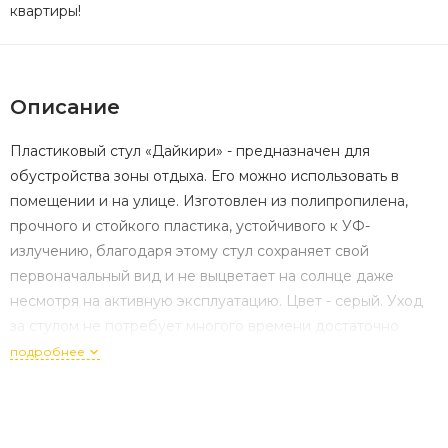
квартиры!
Описание
Пластиковый стул «Дайкири» - предназначен для
обустройства зоны отдыха. Его можно использовать в
помещении и на улице. Изготовлен из полипропилена,
прочного и стойкого пластика, устойчивого к УФ-
излучению, благодаря этому стул сохраняет свой
первоначальный вид и не выцветает на солнце даже
несмотря на активную эксплуатацию. Цвет - серый. Уход
за стулом не потребует многого времени достаточно
пройтись влажной тряпкой или легким моющим
подробнее
средством. Размер стула: 550×540×820 мм.