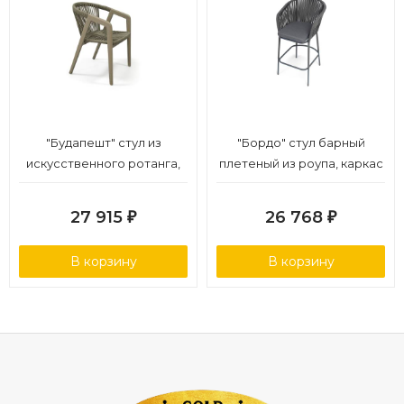
"Будапешт" стул из
"Бордо" стул барный
искусственного ротанга,
плетеный из роупа, каркас
цвет серый
из стали темно-серый
(RAL7024) муар, роуп серый
27 915
26 768
₽
₽
15мм, ткань темно-серая
027 NEW
В корзину
В корзину