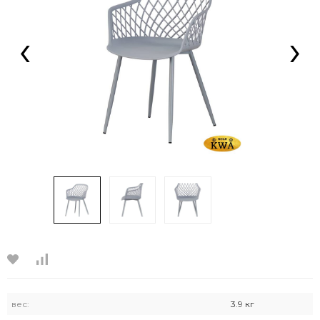
‹
›
вес:
3.9 кг