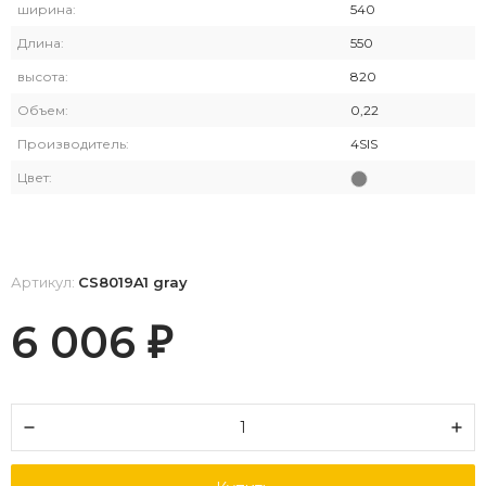
ширина:
540
Длина:
550
высота:
820
Объем:
0,22
Производитель:
4SIS
Цвет:
Артикул:
CS8019A1 gray
6 006
₽