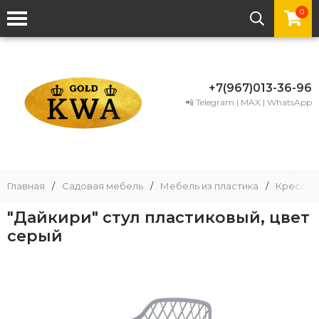
0
+7(967)013-36-96
📲 Telegram | MAX | WhatsApp
Главная
/
Садовая мебель
/
Мебель из пластика
/
Кресла и
"Дайкири" стул пластиковый, цвет
серый