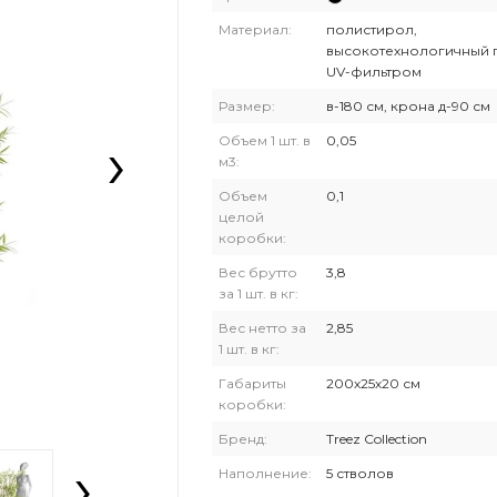
Материал:
полистирол,
высокотехнологичный п
UV-фильтром
Размер:
в-180 см, крона д-90 см
›
Объем 1 шт. в
0,05
м3:
Объем
0,1
целой
коробки:
Вес брутто
3,8
за 1 шт. в кг:
Вес нетто за
2,85
1 шт. в кг:
Габариты
200х25х20 см
коробки:
Бренд:
Treez Collection
›
Наполнение:
5 стволов