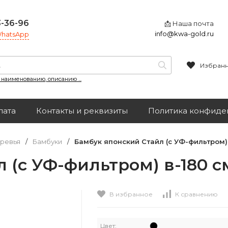
3-36-96
📩 Наша почта
info@kwa-gold.ru
 WhatsApp
Избран
, наименованию, описанию ...
лата
Контакты и реквизиты
Политика конфиде
ревья
/
Бамбуки
/
Бамбук японский Стайл (с УФ-фильтром) 
 (с УФ-фильтром) в-180 см
В избранное
К сравнению
Цвет: