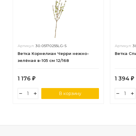
Артикул:
30.05170255LG-S
Артикул:
3
Ветка Корнелиан Черри нежно-
Ветка Спи
зелёная в-105 см 12/168
1 176
1 394
₽
₽
В корзину