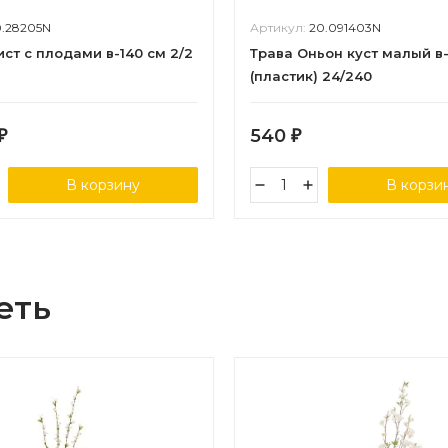
0.28205N
Артикул:
20.091403N
ст с плодами в-140 см 2/2
Трава Оньон куст малый в
(пластик) 24/240
540
₽
₽
В корзину
В корзи
еть