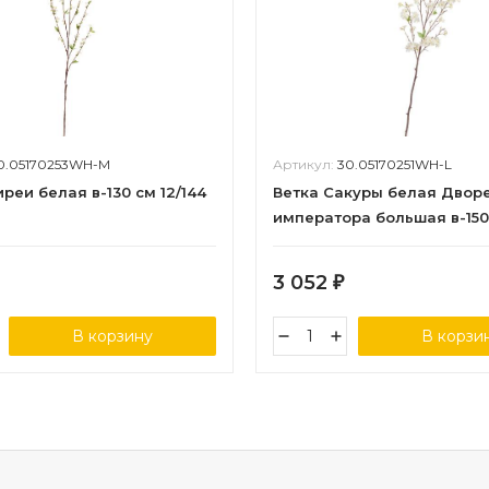
0.05170253WH-M
Артикул:
30.05170251WH-L
реи белая в-130 см 12/144
Ветка Сакуры белая Двор
императора большая в-150
3 052
₽
В корзину
В корзи