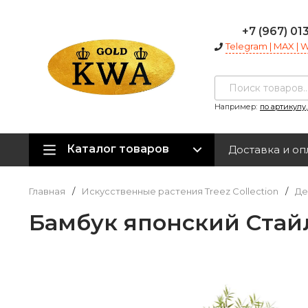
+7 (967) 01
Telegram | MAX |
Например:
по артикулу
Каталог товаров
Доставка и оп
Главная
/
Искусственные растения Treez Collection
/
Де
Бамбук японский Стайл