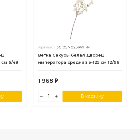
Артикул:
30.05170251WH-M
ец
Ветка Сакуры белая Дворец
 см 6/48
императора средняя в-125 см 12/96
1 968
₽
ну
В корзину