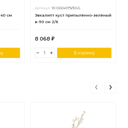
Артикул:
10.0224075/3GG
-40 см
Эвкалипт куст припылённо-зелёный
в-90 см 2/6
8 068
₽
ну
В корзину
‹
›