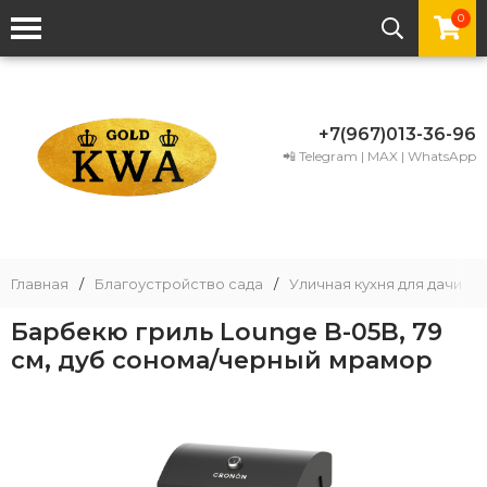
0
+7(967)013-36-96
📲 Telegram | MAX | WhatsApp
Главная
/
Благоустройство сада
/
Уличная кухня для дачи
/
Барбекю гриль Lounge B-05B, 79
см, дуб сонома/черный мрамор