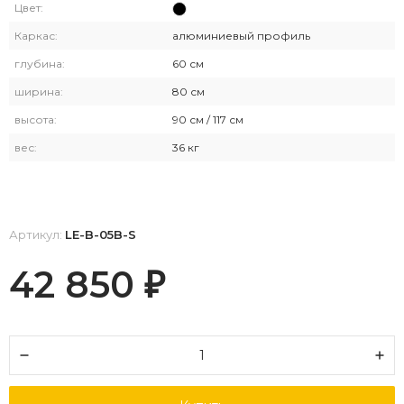
Цвет:
Каркас:
алюминиевый профиль
глубина:
60 см
ширина:
80 см
высота:
90 см / 117 см
вес:
36 кг
Артикул:
LE-B-05B-S
42 850
₽