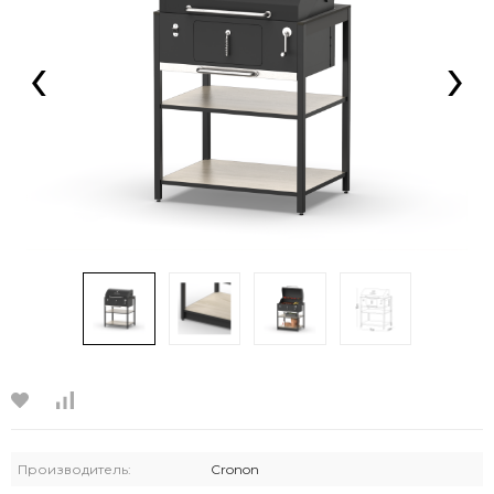
‹
›
Производитель:
Cronon