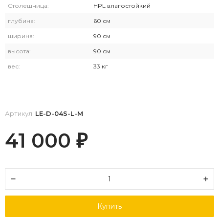
Столешница:
HPL влагостойкий
глубина:
60 см
ширина:
90 см
высота:
90 см
вес:
33 кг
Артикул:
LE-D-04S-L-M
41 000
₽
Купить