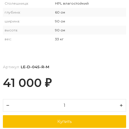
Столешница:
HPL влагостойкий
глубина:
60 см
ширина:
90 см
высота:
90 см
вес:
33 кг
Артикул:
LE-D-04S-R-M
41 000
₽
Купить