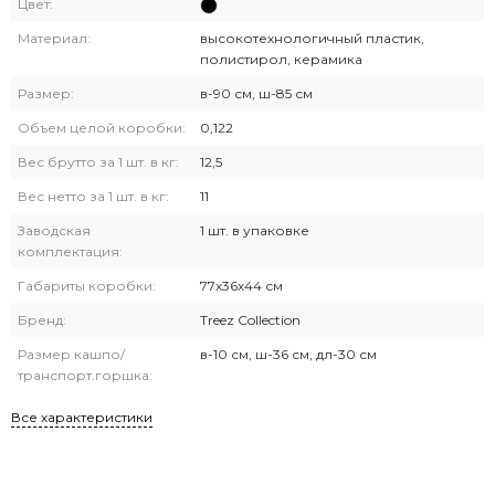
Цвет:
Материал:
высокотехнологичный пластик,
полистирол, керамика
Размер:
в-90 см, ш-85 см
Объем целой коробки:
0,122
Вес брутто за 1 шт. в кг:
12,5
Вес нетто за 1 шт. в кг:
11
Заводская
1 шт. в упаковке
комплектация:
Габариты коробки:
77х36х44 см
Бренд:
Treez Collection
Размер кашпо/
в-10 см, ш-36 см, дл-30 см
транспорт.горшка:
Все характеристики