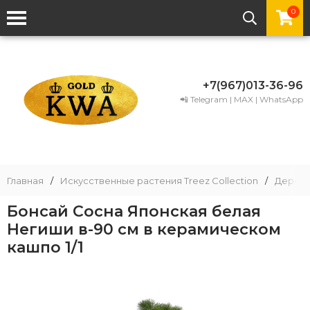
0
+7(967)013-36-96
📲 Telegram | MAX | WhatsApp
Главная
/
Искусственные растения Treez Collection
/
Деревь
Бонсай Сосна Японская белая
Негиши в-90 см в керамическом
кашпо 1/1