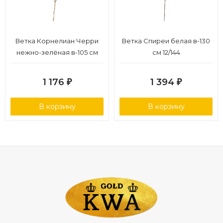
Ветка Корнелиан Черри
Ветка Спиреи белая в-130
нежно-зелёная в-105 см
см 12/144
12/168
1 176
1 394
₽
₽
В корзину
В корзину