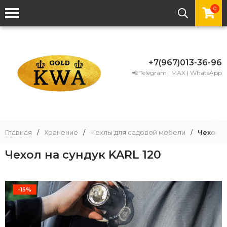
0
+7(967)013-36-96
📲 Telegram | MAX | WhatsApp
Главная
/
Хранение
/
Чехлы для садовой мебели
/
Чехол н
Чехол на сундук KARL 120
-15%