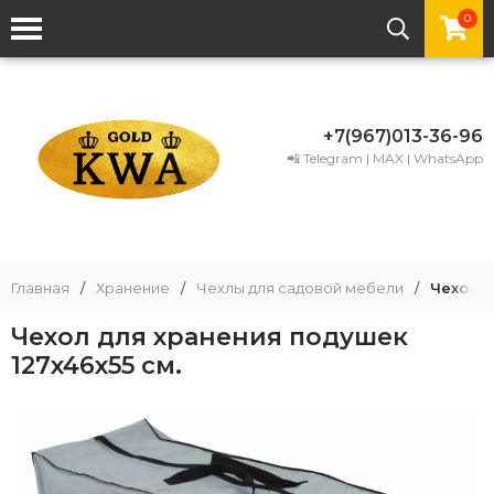
0
+7(967)013-36-96
📲 Telegram | MAX | WhatsApp
Главная
/
Хранение
/
Чехлы для садовой мебели
/
Чехол д
Чехол для хранения подушек
127x46x55 см.