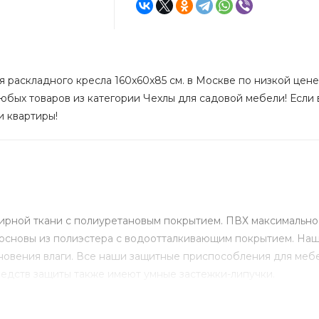
 раскладного кресла 160x60x85 см. в Москве по низкой цене 
юбых товаров из категории Чехлы для садовой мебели! Если в
и квартиры!
ирной ткани с полиуретановым покрытием. ПВХ максимально
 основы из полиэстера с водоотталкивающим покрытием. На
овения влаги. Все наши защитные приспособления для мебе
едств защиты также имеют умные застежки-липучки.