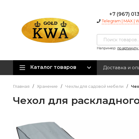
+7 (967) 01
Telegram | MAX |
Например:
по артикулу
Каталог товаров
Доставка и оп
Главная
/
Хранение
/
Чехлы для садовой мебели
/
Чех
Чехол для раскладного