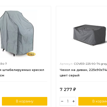
034-7
Артикул:
COVER-225-90-74 gra
я штабелируемых кресел
Чехол на диван, 225x90x74(
 см
цвет серый
7 277
₽
В корзину
В корзи