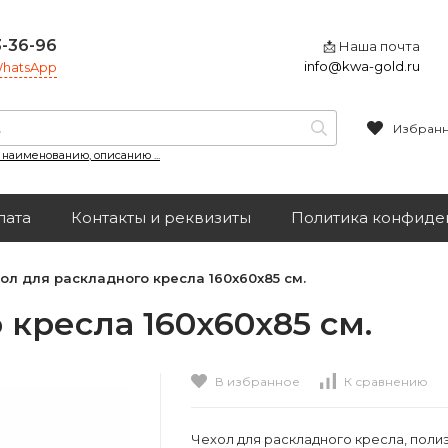
3-36-96
📩 Наша почта
info@kwa-gold.ru
 WhatsApp
Избран
, наименованию, описанию ...
лата
Контакты и реквизиты
Политика конфиде
ол для раскладного кресла 160x60x85 см.
 кресла 160x60x85 см.
В избранное
К сравнению
Чехол для раскладного кресла, поли