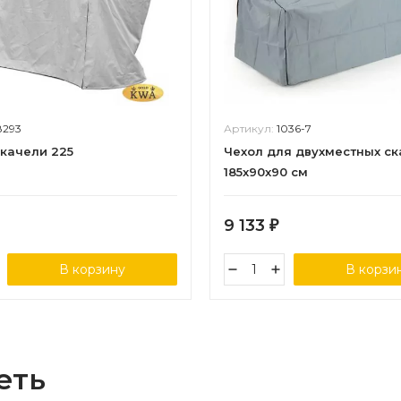
8293
Артикул:
1036-7
 качели 225
Чехол для двухместных с
185x90x90 см
9 133
₽
В корзину
В корзи
еть