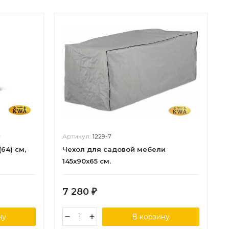
y
Артикул:
1229-7
64) см,
Чехол для садовой мебели
145x90x65 см.
7 280
₽
ну
В корзину