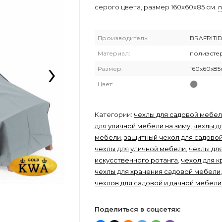
серого цвета, размер 160x60x85 см.
Производитель:
BRAFRITI
Материал:
полиэсте
›
Размер:
160x60х85
Цвет:
Категории:
чехлы для садовой мебе
для уличной мебели на зиму
,
чехлы д
мебели
,
защитный чехол для садово
чехлы для уличной мебели
,
чехлы дл
искусственного ротанга
,
чехол для к
чехлы для хранения садовой мебели
чехлов для садовой и дачной мебели
Поделиться в соцсетях: