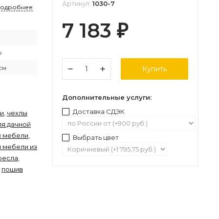
Артикул:
1030-7
подробнее
7 183
₽
D
р
см
Купить
Дополнительные услуги:
Доставка СДЭК
ли
,
чехлы
ля дачной
й мебели
,
Выбрать цвет
я мебели из
ресла
,
,
пошив