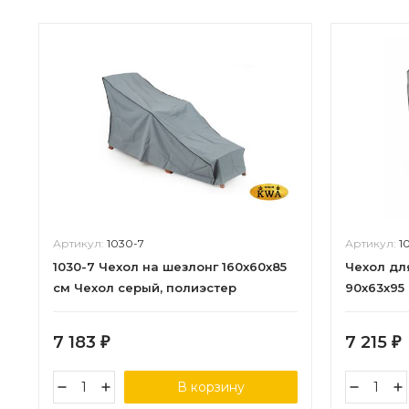
Артикул:
1030-7
Артикул:
1
1030-7 Чехол на шезлонг 160x60х85
Чехол дл
см Чехол серый, полиэстер
90х63х95
7 183
7 215
₽
₽
В корзину