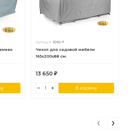
Артикул:
1010-7
камеек
Чехол для садовой мебели
165х200х88 см.
13 650
₽
ну
В корзину
‹
›